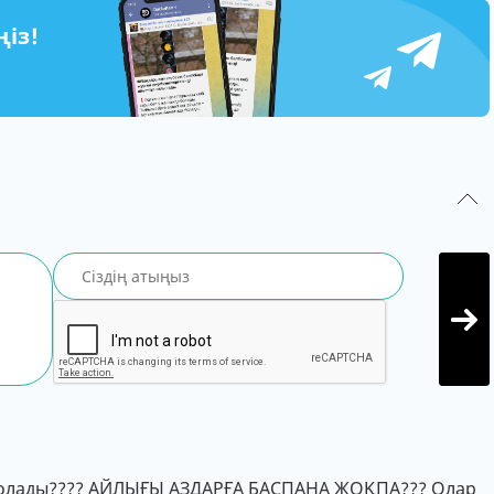
ңіз!
 болады???? АЙЛЫҒЫ АЗДАРҒА БАСПАНА ЖОҚПА??? Олар