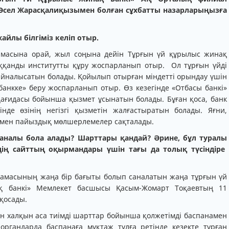
Әсел Жарасқалиқызымен болған сұхбатты назарларыңызға
жайлы білгіміз келіп отыр.
рмасына орай, жыл соңына дейін Тұрғын үй құрылыс жинақ
лыққанды институтты құру жоспарланып отыр. Ол тұрғын үйді
 айналысатын болады. Қойылып отырған міндетті орындау үшін
 банкке» беру жоспарланып отыр. Өз кезегінде «Отбасы банкі»
қағидасы бойынша қызмет ұсынатын болады. Бұған қоса, банк
де өзінің негізгі қызметін жалғастыратын болады. Яғни,
 мен пайыздық мөлшерлемелер сақталады.
аналы бола алады? Шарттары қандай? Әрине
,
бұл туралы
ің сайтт
ың
оқырман
дары
үшін
тағы да толық түсіндіре
ламасының жаңа бір бағыты болып саналатын жаңа тұрғын үй
қ банкі» Мемлекет басшысы Қасым-Жомарт Тоқаевтың 11
қосады.
ан халқын аса тиімді шарттар бойынша қолжетімді баспанамен
органдарда баспанаға мұқтаж тұлға ретінде кезекте тұрған