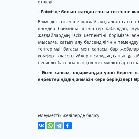
етіледі.
- Елімізде болып жатқан соңғы төтенше жағ
Еліміздегі төтенше жағдай аяқталған сәттен
өнімдер бойынша өтініштер қабылдап, жұ
жағдайлардың ізсіз кетпейтіні бәрімізге а
Мысалға, сатып алу белсенділігінің төменд
теңгерімді бағасы мен сапасы бар жобалар
комфорт классты үйлерін салудың санын ұлғай
несиелік баспананың қол жетімділігін арттыр
- Әсел ханым, оқырмандар үшін берген п
еңбектеріңіздің жемісін көре беріңіздер! 
Әлеуметтік желілерде бөлісу