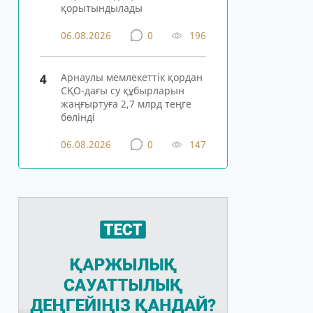
қорытындылады
06.08.2026
0
196
4
Арнаулы мемлекеттік қордан
СҚО-дағы су құбырларын
жаңғыртуға 2,7 млрд теңге
бөлінді
06.08.2026
0
147