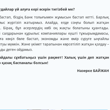
дайлар үй алуға кері әсерін тигізбей ме?
 бастап, біздің Банк толығымен жұмысын бастап кетті. Барлық
мыс жүргізіп жатырмыз. Алайда, елде соңғы болып жатқан
ян. Бірақ, бұл әсерлердің көбі оң жақты болатыны қуантады.
еуі салдарынан құрылыс компаниялары күшті тұжырымдамасы,
ға көңіл бөле бастап, экономды және өмір сүруге ыңғайлы
туы мүмкін. Және үкімет тарапынан көрсетіліп жатқан қолдау –
ады деген ойдамыз.
айдалы сұхбатыңыз үшін рақмет! Халық үшін деп жатқан
Әр қазақ баспаналы болсын!
Назерке БАЙЖАН