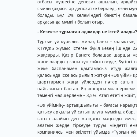
отбасы мүшесіне депозит ашылып, әрқай
сыйлықақысы әр депозитке беріледі, яғни мұн
болады. Бұл 2% көлеміндегі банктің баз
арқасында мүмкін болып отыр.
- Кезекте тұрмаған адамдар не істей алады
Тұрғын үй құрылыс жинақ банкі – халықтың 
ҚТҮҚЖБ жұмыс істеген бүкіл кезең ішінде 
жақсарды. Қазір Банкте болашақ шаршы м
және олардың саны күн сайын өсуде. Бүгінгі 
жеке баспанамен қамтамасыз етуді жалға
қаласында іске асырылып жатқан «Өз үйім» 
шарттармен жаңа үйлерден пәтер сатып а
пайызынан бастап. Ең жоғарғы мөлшерлеме 7
төменгі мөлшерлеме – 3,5%. Атап өтетін жайт,
«Өз үйімнің» артықшылығы – бағасы нарықта
қатысу арқылы үй сатып алуға мүмкіндік ба
сатып алайын деп жатқаны маңызды емес.
алатын жерде тіркеуде тұруы міндетті еме
компаниясы мен өкілетті ұйымда «Тұрғын үй