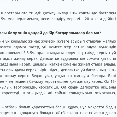
 шарттары өте тиімді: қатысушылар 10% көлемінде бастапқы
% мөлшерлемемен, несиелендіру мерзімі – 20 жылға дейінгі
лы болу үшін қандай да бір бағдарламалар бар ма?
рғын үй құрылыс жинақ жүйесін жүзеге асырып отырған жалғыз
келген адамға пәтер, үй немесе жер сатып алуға мүмкіндік
шерлемесі 3,5-5% аралығындағы елдегі ең тиімді тұрғын үй
а ақша жинау керек. Депозитке аударылатын сомаға қатысты
 жағдайына қарап, шамасы жеткен соманы жинап отыра алады.
ты орындауы керек. Біріншіден, депозитке үй бағасының 50%-
л жинау керек. Бұдан ұзақ уақыт та жинауға болады. Бәрі
 – ең төменгі бағалау көрсеткішіне қол жеткізу керек. Ол 16-
ржылық тәртібіңіздің көрсеткіші. Ол сіздің депозитке ақшаны
 көрсетеді. Шотыңызды ай сайын толықтырып отырсаңыз,
– отбасы болып қаражаттың басын құрау. Бұл мақсатта біздің
опциясын қолдануға болады. «Отбасылық пакет» аясында әр