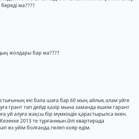
 береді ма????
дың жолдары бар ма????
стығының екі бала шаға бар 60 мың айлық алам уйге
ға грант тап дейді қазір мына заманда ешкім гарант
а уй алуға жақсы бір мүмкіндік қарастырылса екен.
Кезекке 2013 те тұрғанмын.Әлі квартирада
ап өз уйім болғанда,төлеп кояр едім.