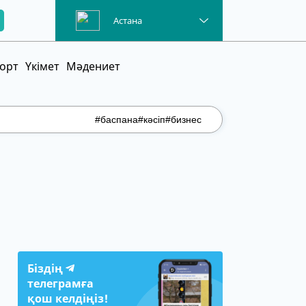
Brent
100.41
Астана
орт
Үкімет
Мәдениет
#баспана
#кәсіп
#бизнес
Біздің
телеграмға
қош келдіңіз!