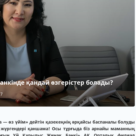
анкінде қандай өзгерістер болады?
67
а — өз үйім» дейтін қазекеңнің әрқайсы баспаналы болуды
п жүргендері қаншама! Осы тұрғыда біз арнайы маманның
«Тұрғын Үй Құрылыс Жинақ Банкі» АҚ Орталық филиал