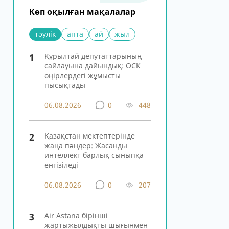
Көп оқылған мақалалар
тәулік
апта
ай
жыл
1
Құрылтай депутаттарының
сайлауына дайындық: ОСК
өңірлердегі жұмысты
пысықтады
06.08.2026
0
448
2
Қазақстан мектептерінде
жаңа пәндер: Жасанды
интеллект барлық сыныпқа
енгізіледі
06.08.2026
0
207
3
Air Astana бірінші
жартыжылдықты шығынмен