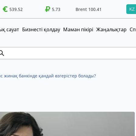
539.52
WTI
5.73
95.99
Brent
100.41
WTI
95.99
KZ
т!
UZS
TRY
қ сауат
Бизнесті қолдау
Маман пікірі
Жаңалықтар
Сп
с жинақ банкінде қандай өзгерістер болады?