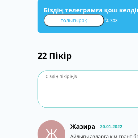
Біздің телеграмға қош келді
толығырақ
308
22
Пікір
Жазира
20.01.2022
Ж
Айлығы аздарға кім грант