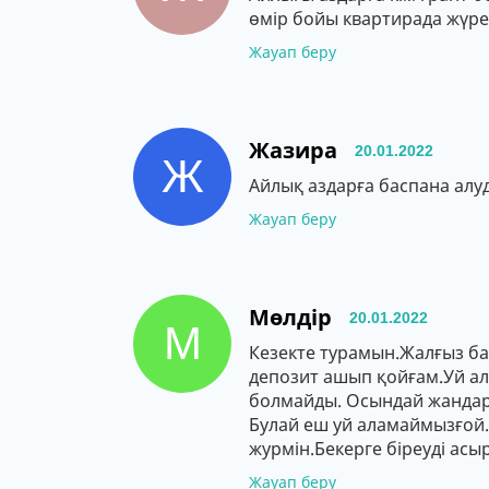
өмір бойы квартирада жүре
Жауап беру
Жазира
20.01.2022
Ж
Айлық аздарға баспана алу
Жауап беру
Мөлдір
20.01.2022
М
Кезекте турамын.Жалғыз ба
депозит ашып қойғам.Уй алу
болмайды. Осындай жандарғ
Булай еш уй аламаймызғой.
журмін.Бекерге біреуді асыр
Жауап беру