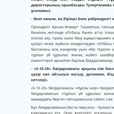
директорының орынбасары Тулеуғалиева 
ұсынамыз.
- Әсел ханым, ең бірінші Банк ребрендингі 
Президент Қасым-Жомарт Тоқаевтың тапсы
банкінің негізінде «Отбасы банкі» атты то
есепке алу, тіркеу және бөлу жұмыстарымен
қазіргі кезек жүйесін әкімдіктерден «Отбасы
баспанасы жоқ жанұялар үшін «бір терезе» 
тұрғын үй құрылыс жинақ жүйесі шеңберін
клиенттерге арналған барлық бағдарламалар
- «5-10-20»
бағдарламасы арқылы кім басп
қазір
көп айтылып жатыр, дегенмен
,
бізд
кетсеңіз.
«5-10-20» бағдарламасы «Нұрлы жер» бағдар
бағдарламасын «Тұрғын үй құрылыс жина
мамырдағы берген тапсырмасына сәйкес іске 
Бұл бағдарламаның басты мақсаты – Қазақст
қамтамасыз ету. Оған жергілікті атқарушы 