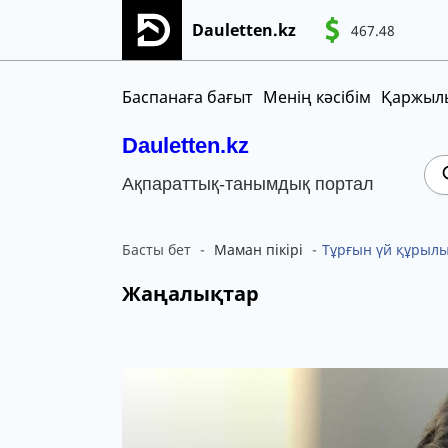
Dauletten.kz
467.48
Сіздің өтінішіңіз сәтті жіберілді, Рақме
CNY
MNT
KGS
Баспанаға бағыт
Менің кәсібім
Қаржылы
Dauletten.kz
Ақпараттық-танымдық портал
Басты бет
Маман пікірі
Тұрғын үй құрылы
Жаңалықтар