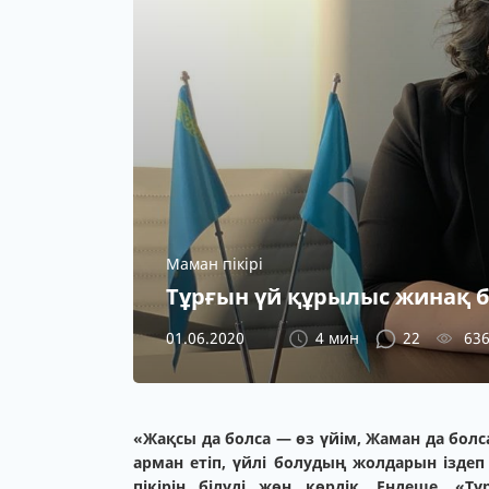
Маман пікірі
Тұрғын үй құрылыс жинақ б
01.06.2020
4 мин
22
63
«Жақсы да болса — өз үйім, Жаман да болс
арман етіп, үйлі болудың жолдарын ізде
пікірін білуді жөн көрдік. Ендеше, 