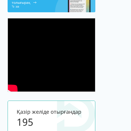
толығырақ
308
Қазір желіде отырғандар
195