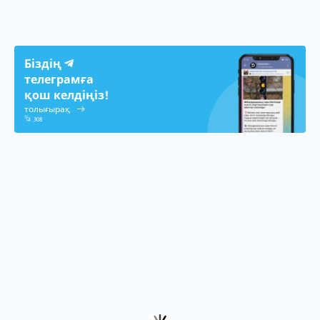
Біздің
телеграмға
қош келдіңіз!
толығырақ
308