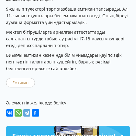
9-сынып түлектері төрт жазбаша емтихан тапсырады. Ал
11-сынып оқушылары бес емтиханнан өтеді. Оның біреуі
ауызша форматта ұйымдастырылады.
Мектеп бітірушілерге арналған аттестаттарды
салтанатты түрде табыстау рәсімі 17-18 маусым күндері
өтеді деп жоспарланып отыр.
Биылғы емтихан кезеңінде білім ұйымдары қауіпсіздік
пен тәртіп талаптарын күшейтіп, барлық рәсімді
белгіленген ережеге сай өткізбек.
Емтихан
Әлеуметтік желілерде бөлісу
Біздің телеграмға қош келдіңіз!