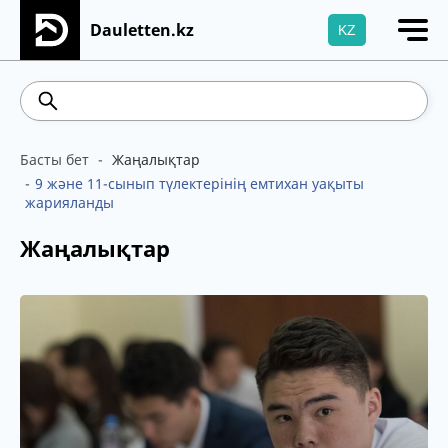
Dauletten.kz
KZ
Сіздің өтінішіңіз сәтті жіберілді, Рақмет!
538.56
5.65
Brent
100.41
WTI
95.99
4
Басты бет
Жаңалықтар
9 және 11-сынып түлектерінің емтихан уақыты
жарияланды
Жаңалықтар