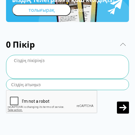
толығырақ
308
0
Пікір