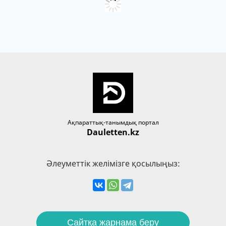
Ақпараттық-танымдық портал
Dauletten.kz
Әлеуметтік желімізге қосылыңыз:
Сайтқа жарнама беру