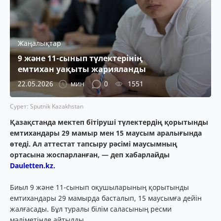
Жаңалықтар
9 және 11-сынып түлектерінің
емтихан уақыты жарияланды
22.05.2026
мин
0
1551
Сурет: Sputnik Kazakhstan
Қазақстанда мектеп бітіруші түлектердің қорытынды
емтихандары 29 мамыр мен 15 маусым аралығында
өтеді. Ал аттестат тапсыру рәсімі маусымның
ортасына жоспарланған, — деп хабарлайды
Dauletten.kz.
Биыл 9 және 11-сынып оқушыларының қорытынды
емтихандары 29 мамырда басталып, 15 маусымға дейін
жалғасады. Бұл туралы білім саласының ресми
мәліметінде айтылды.