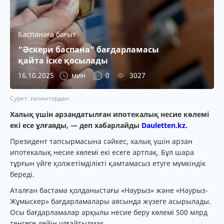
Баспанаға бағыт
“Әскери баспана” бағдарламасы
қайта іске қосылады
16.10.2025
мин
0
3027
Сурет: ғаламтордан
Халық үшін арзандатылған ипотекалық несие көлемі
екі есе ұлғаяды, — деп хабарлайды
Dauletten.kz.
Президент тапсырмасына сәйкес, халық үшін арзан
ипотекалық несие көлемі екі есеге артпақ. Бұл шара
тұрғын үйге қолжетімділікті қамтамасыз етуге мүмкіндік
береді.
Аталған бастама қолданыстағы «Наурыз» және «Наурыз-
Жұмыскер» бағдарламалары аясында жүзеге асырылады.
Осы бағдарламалар арқылы несие беру көлемі 500 млрд
теңгеге дейін ұлғайтылмақ.