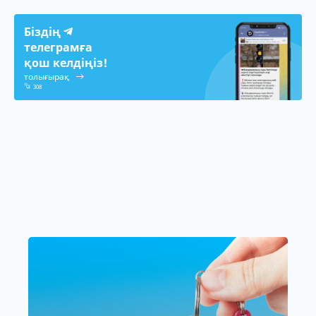
Біздің
телеграмға
қош келдіңіз!
толығырақ
308