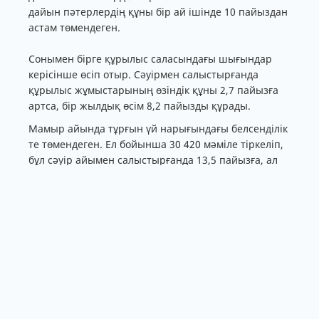
дайын пәтерлердің құны бір ай ішінде 10 пайыздан
астам төмендеген.
Сонымен бірге құрылыс саласындағы шығындар
керісінше өсіп отыр. Сәуірмен салыстырғанда
құрылыс жұмыстарының өзіндік құны 2,7 пайызға
артса, бір жылдық өсім 8,2 пайызды құрады.
Мамыр айында тұрғын үй нарығындағы белсенділік
те төмендеген. Ел бойынша 30 420 мәміле тіркеліп,
бұл сәуір айымен салыстырғанда 13,5 пайызға, ал
өткен жылдың сәйкес кезеңімен салыстырғанда 10,5
пайызға аз.
Сарапшылар мұны ипотекалық шарттардың
өзгеруімен, соның ішінде Отбасы банкіндегі аралық
қарыз мөлшерлемесінің 8,5 пайызға дейін
көтерілуімен және зейнетақы жинақтарын
пайдалану талаптарының қатаюымен
байланыстырады.
Өңірлер бойынша жаңа тұрғын үйдің орташа