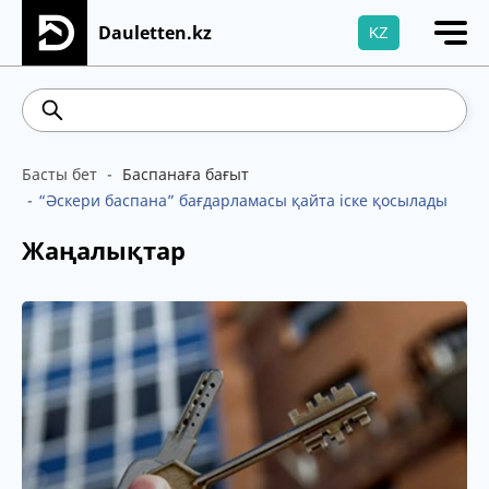
Dauletten.kz
KZ
Сіздің өтінішіңіз сәтті жіберілді, Рақмет!
469.93
541.64
5.71
Brent
Басты бет
Баспанаға бағыт
“Әскери баспана” бағдарламасы қайта іске қосылады
Жаңалықтар