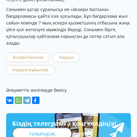
Сонымен қатар сұранысқа ие «Әскери баспана»
бағдарламасы қайта іске қосылады. Бұл бағдарлама жыл
сайын кемінде 7 мың әскери қызметшінің отбасына жаңа
үйге қол жеткізуге мүмкіндік береді. Сонымен бірге,
қатысушылар қайталама нарықтан да пәтер сатып ала
алады.
Әскери баспана
Наурыз
Наурыз-жұмыскер
Әлеуметтік желілерде бөлісу
Біздің телеграмға қош келдіңіз!
толығырақ
308