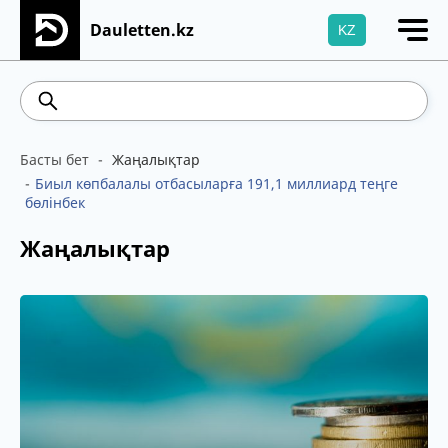
Dauletten.kz
KZ
Сіздің өтінішіңіз сәтті жіберілді, Рақмет!
542.16
5.78
Brent
100.41
WTI
95.99
4
Басты бет
Жаңалықтар
Биыл көпбалалы отбасыларға 191,1 миллиард теңге
бөлінбек
Жаңалықтар