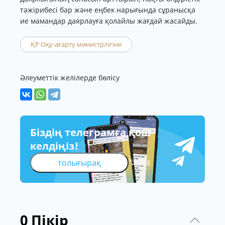
тәжірибесі бар және еңбек нарығында сұранысқа
ие мамандар даярлауға қолайлы жағдай жасайды.
ҚР Оқу-ағарту министрлігіне
Әлеуметтік желілерде бөлісу
Біздің телеграмға қош
келдіңіз!
толығырақ
308
0
Пікір