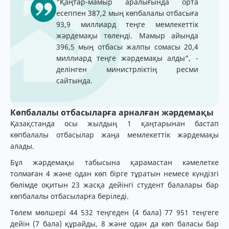
"Қаңтар-мамыр аралығында орта
есеппен 387,2 мың көпбалалы отбасыға
93,9 миллиард теңге мемлекеттік
жәрдемақы төленді. Мамыр айында
396,5 мың отбасы жалпы сомасы 20,4
миллиард теңге жәрдемақы алды", -
делінген министрліктің ресми
сайтында.
Көпбалалы отбасыларға арналған жәрдемақы
Қазақстанда осы жылдың 1 қаңтарынан бастап
көпбалалы отбасылар жаңа мемлекеттік жәрдемақы
алады.
Бұл жәрдемақы табысына қарамастан кәмелетке
толмаған 4 және одан көп бірге тұратын немесе күндізгі
бөлімде оқитын 23 жасқа дейінгі студент балалары бар
көпбалалы отбасыларға беріледі.
Төлем мөлшері 44 532 теңгеден (4 бала) 77 951 теңгеге
дейін (7 бала) құрайды, 8 және одан да көп баласы бар