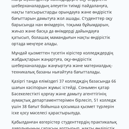
шеберханалардың әлеуетін тиімді пайдалануға,
нақты тапсырыстарды орындауға және өндірістік
бағыттарын дамытуға жол ашады. Студенттер оқу
барысында нан өнімдерін, тоқыма бұйымдарын,
жиһаз және басқа да өнімдерді дайындауға
қатысып, болашақ мамандығын нақты өндірістік
ортада меңгере алады.
Мұндай қызметтен түсетін кірістер колледждердің
жабдықтарын жаңартуға, оқу-өндірістік
шеберханаларды жаңғыртуға және материалдық-
техникалық базаны нығайтуға бағытталады.
Қазіргі таңда еліміздегі 37 колледждің базасында 66
шағын кәсіпорын жұмыс істейді. Сонымен қатар
Бәсекелестікті қорғау және дамыту агенттігінің
аумақтық департаменттерімен бірлесіп, 51 колледж
үшін 38 бағыт бойынша қосымша қызмет түрлерін
іске қосу мәселесі қарастырылуда.
Қабылданған өзгерістер студенттердің практикалық
даярлығының сапасын арттырып, нақты өндірістік