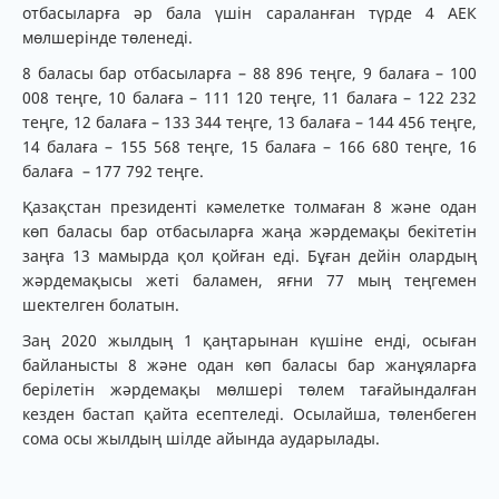
отбасыларға әр бала үшін сараланған түрде 4 АЕК
мөлшерінде төленеді.
8 баласы бар отбасыларға – 88 896 теңге, 9 балаға – 100
008 теңге, 10 балаға – 111 120 теңге, 11 балаға – 122 232
теңге, 12 балаға – 133 344 теңге, 13 балаға – 144 456 теңге,
14 балаға – 155 568 теңге, 15 балаға – 166 680 теңге, 16
балаға – 177 792 теңге.
Қазақстан президенті кәмелетке толмаған 8 және одан
көп баласы бар отбасыларға жаңа жәрдемақы бекітетін
заңға 13 мамырда қол қойған еді. Бұған дейін олардың
жәрдемақысы жеті баламен, яғни 77 мың теңгемен
шектелген болатын.
Заң 2020 жылдың 1 қаңтарынан күшіне енді, осыған
байланысты 8 және одан көп баласы бар жанұяларға
берілетін жәрдемақы мөлшері төлем тағайындалған
кезден бастап қайта есептеледі. Осылайша, төленбеген
сома осы жылдың шілде айында аударылады.