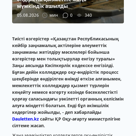
мүмкіндік ашылды
05.08.2026
мин
0
340
Тиісті өзгерістер «Қазақстан Республикасының
кейбір заңнамалық актілеріне әлеуметтік
заңнаманы жетілдіру мәселелері бойынша
өзгерістер мен толықтырулар енгізу туралы»
Заңы аясында Кәсіпкерлік кодекске енгізілді.
Бұған дейін колледждер оқу-өндірістік процесс
шеңберінде өндірілген өнімді өткізе алғанымен,
мемлекеттік колледждер қызмет түрлерін
кеңейту немесе өзгерту кезінде бәсекелестікті
қорғау саласындағы уәкілетті органның келісімін
алуға міндетті болатын. Енді бұл әкімшілік
кедергілер жойылды, - деп хабарлайды
Dauletten.kz
сайты ҚР Оқу-ағарту министрлігіне
сілтеме жасап.
Жаңа мүмкіндіктер колледждерге оқу-өндірістік