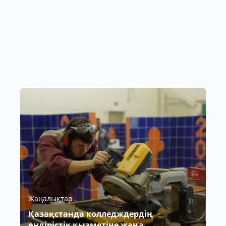
Жаңалықтар
Қазақстанда колледждердің
өндірістік қызметіне жаңа