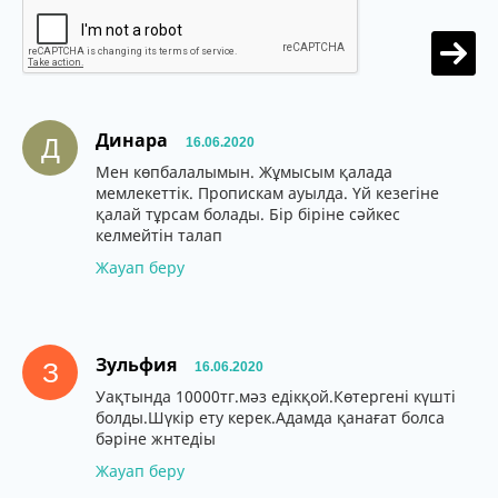
Динара
Д
16.06.2020
Мен көпбалалымын. Жұмысым қалада
мемлекеттік. Пропискам ауылда. Үй кезегіне
қалай тұрсам болады. Бір біріне сәйкес
келмейтін талап
Жауап беру
Зульфия
З
16.06.2020
Уақтында 10000тг.мәз едікқой.Көтергені күшті
болды.Шүкір ету керек.Адамда қанағат болса
бәріне жнтедіы
Жауап беру