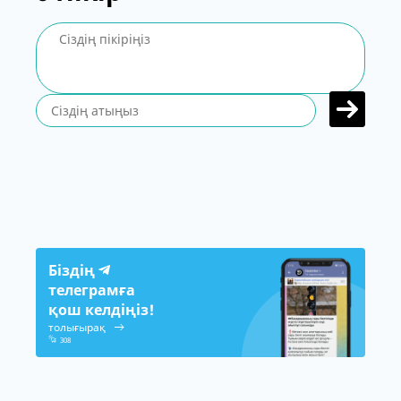
Біздің
телеграмға
қош келдіңіз!
толығырақ
308