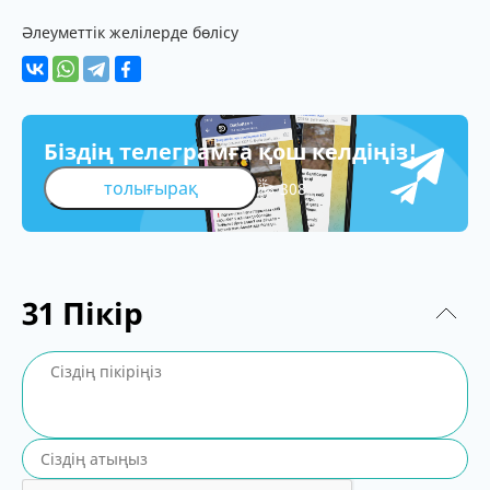
Әлеуметтік желілерде бөлісу
Біздің телеграмға қош келдіңіз!
толығырақ
308
31
Пікір