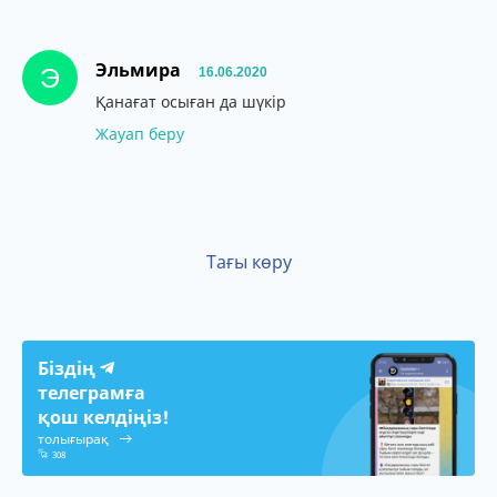
Эльмира
Э
16.06.2020
Қанағат осыған да шүкір
Жауап беру
Тағы көру
Біздің
телеграмға
қош келдіңіз!
толығырақ
308