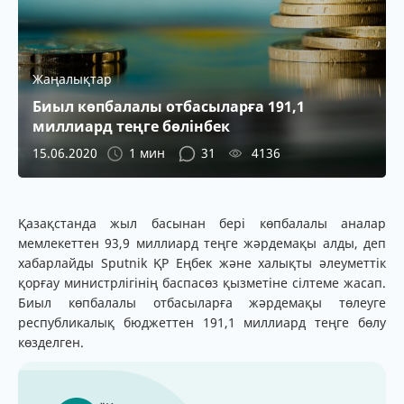
Жаңалықтар
Биыл көпбалалы отбасыларға 191,1
миллиард теңге бөлінбек
15.06.2020
1 мин
31
4136
Қазақстанда жыл басынан бері көпбалалы аналар
мемлекеттен 93,9 миллиард теңге жәрдемақы алды, деп
хабарлайды Sputnik ҚР Еңбек және халықты әлеуметтік
қорғау министрлігінің баспасөз қызметіне сілтеме жасап.
Биыл көпбалалы отбасыларға жәрдемақы төлеуге
республикалық бюджеттен 191,1 миллиард теңге бөлу
көзделген.