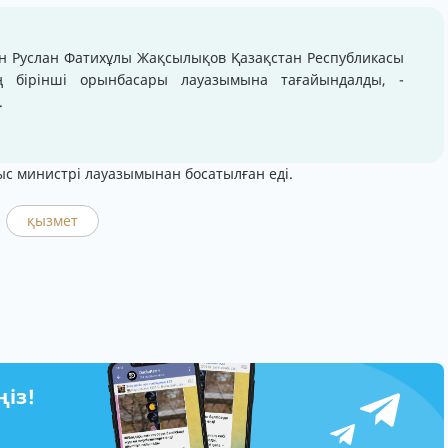
н Руслан Фатихұлы Жақсылықов Қазақстан Республикасы
ың бірінші орынбасары лауазымына тағайындалды, -
.
ыс министрі лауазымынан босатылған еді.
қызмет
ңіз!