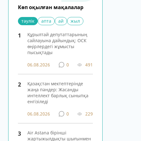
Көп оқылған мақалалар
тәулік
апта
ай
жыл
1
Құрылтай депутаттарының
сайлауына дайындық: ОСК
өңірлердегі жұмысты
пысықтады
06.08.2026
0
491
2
Қазақстан мектептерінде
жаңа пәндер: Жасанды
интеллект барлық сыныпқа
енгізіледі
06.08.2026
0
229
3
Air Astana бірінші
жартыжылдықты шығынмен