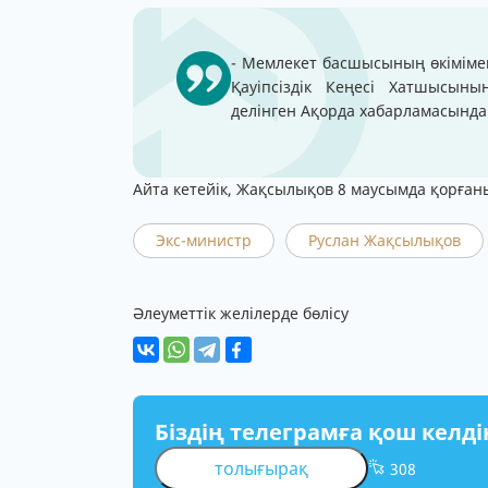
- Мемлекет басшысының өкіміме
Қауіпсіздік Кеңесі Хатшысын
делінген Ақорда хабарламасында
Айта кетейік, Жақсылықов 8 маусымда қорған
Экс-министр
Руслан Жақсылықов
Әлеуметтік желілерде бөлісу
Біздің телеграмға қош келді
толығырақ
308