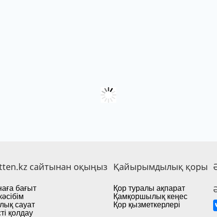
tten.kz сайтынан оқыңыз
Қайырымдылық қоры
аға бағыт
Қор туралы ақпарат
кәсібім
Қамқоршылық кеңес
лық сауат
Қор қызметкерлері
ті қолдау