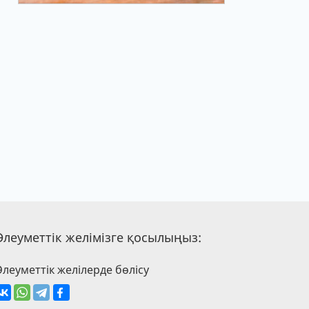
Әлеуметтік желімізге қосылыңыз:
Әлеуметтік желілерде бөлісу