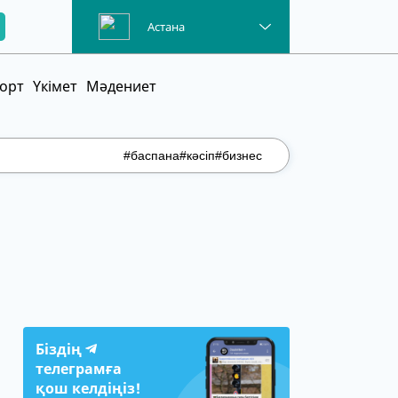
Астана
орт
Үкімет
Мәдениет
#баспана
#кәсіп
#бизнес
Біздің
телеграмға
қош келдіңіз!