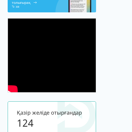
толығырақ
308
Қазір желіде отырғандар
120