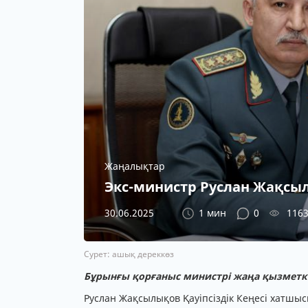
Жаңалықтар
Экс-министр Руслан Жақсы
30.06.2025
1 мин
0
116
Сурет: ашық дереккөз
Бұрынғы қорғаныс министрі жаңа қызметк
Руслан Жақсылықов Қауіпсіздік Кеңесі хатшы