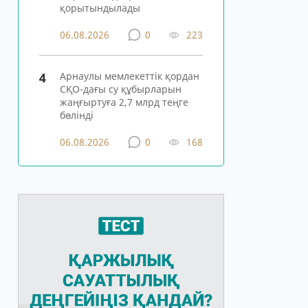
қорытындылады
06.08.2026
0
223
4
Арнаулы мемлекеттік қордан
СҚО-дағы су құбырларын
жаңғыртуға 2,7 млрд теңге
бөлінді
06.08.2026
0
168