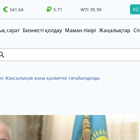
541.64
WTI
95.99
Brent
5.71
100.41
WTI
95.99
Brent
100.41
KZ
т!
UZS
TRY
қ сауат
Бизнесті қолдау
Маман пікірі
Жаңалықтар
Сп
лан Жақсылықов жаңа қызметке тағайындалды