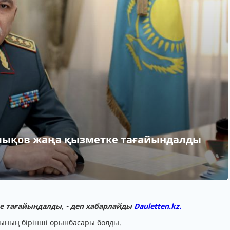
лықов жаңа қызметке тағайындалды
3
е тағайындалды, - деп хабарлайды
Dauletten.kz.
сының бірінші орынбасары болды.