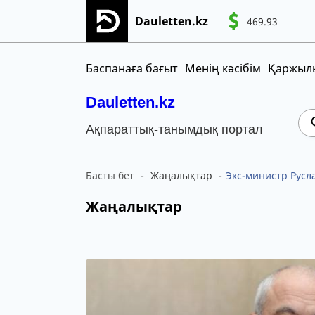
Dauletten.kz
469.93
Сіздің өтінішіңіз сәтті жіберілді, Рақме
CNY
MNT
KGS
Баспанаға бағыт
Менің кәсібім
Қаржылы
Dauletten.kz
Ақпараттық-танымдық портал
Басты бет
Жаңалықтар
Экс-министр Рус
Жаңалықтар