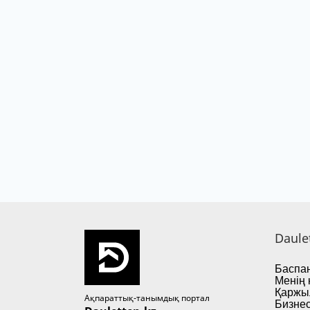
Daule
Баспан
Менің 
Қаржы
Ақпараттық-танымдық портал
Бизнес