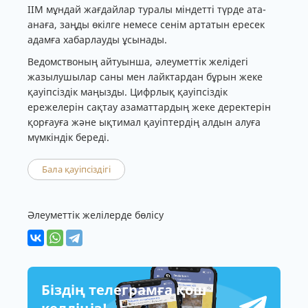
ІІМ мұндай жағдайлар туралы міндетті түрде ата-
анаға, заңды өкілге немесе сенім артатын ересек
адамға хабарлауды ұсынады.
Ведомствоның айтуынша, әлеуметтік желідегі
жазылушылар саны мен лайктардан бұрын жеке
қауіпсіздік маңызды. Цифрлық қауіпсіздік
ережелерін сақтау азаматтардың жеке деректерін
қорғауға және ықтимал қауіптердің алдын алуға
мүмкіндік береді.
Бала қауіпсіздігі
Әлеуметтік желілерде бөлісу
Біздің телеграмға қош