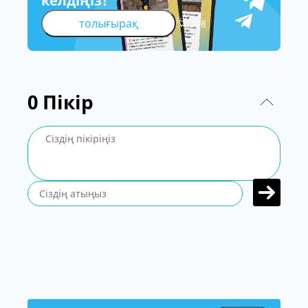
келдіңіз!
толығырақ
308
0
Пікір