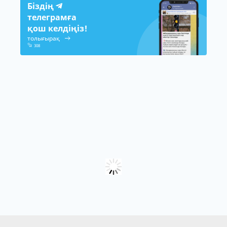
Біздің
телеграмға
қош келдіңіз!
толығырақ
308