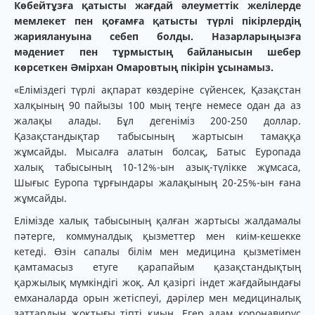
Көбейтұзға қатысты жағдай әлеуметтік желілерде
мемлекет пен қоғамға қатысты түрлі пікірлердің
жариялануына себеп болды. Назарларыңызға
мәдениет пен тұрмыстың байланысын шебер
көрсеткен Әмірхан Омаровтың пікірін ұсынамыз.
«Еліміздегі түрлі ақпарат көздеріне сүйенсек, Қазақстан
халқының 90 пайызы 100 мың теңге немесе одан да аз
жалақы алады. Бұл дегеніміз 200-250 доллар.
Қазақстандықтар табысының жартысын тамаққа
жұмсайды. Мысалға алатын болсақ, Батыс Еуропада
халық табысының 10-12%-ын азық-түлікке жұмсаса,
Шығыс Еуропа тұрғындары жалақының 20-25%-ын ғана
жұмсайды.
Елімізде халық табысының қалған жартысы жалдамалы
пәтерге, коммуналдық қызметтер мен киім-кешекке
кетеді. Өзін сапалы білім мен медицина қызметімен
қамтамасыз етуге қарапайым қазақстандықтың
қаржылық мүмкіндігі жоқ. Ал қазіргі індет жағдайындағы
емханаларда орын жетіспеуі, дәрілер мен медициналық
заттардың жоқтығы тіпті қиын. Егер адам коронавирус