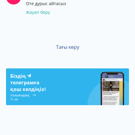
Оте дурыс айтасыз
Жауап беру
Тағы көру
Біздің
телеграмға
қош келдіңіз!
толығырақ
308