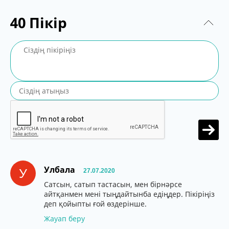
40
Пікір
Улбала
У
27.07.2020
Сатсын, сатып тастасын, мен бірнәрсе
айтқанмен мені тыңдайтынба едіңдер. Пікіріңіз
деп қойыпты ғой өздерінше.
Жауап беру