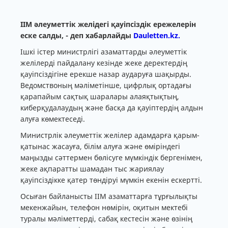
ІІМ әлеуметтік желідегі қауіпсіздік ережелерін
еске салды, - деп хабарлайды
Dauletten.kz.
Ішкі істер министрлігі азаматтарды әлеуметтік
желілерді пайдалану кезінде жеке деректердің
қауіпсіздігіне ерекше назар аударуға шақырды.
Ведомствоның мәліметінше, цифрлық ортадағы
қарапайым сақтық шаралары алаяқтықтың,
киберқудалаудың және басқа да қауіптердің алдын
алуға көмектеседі.
Министрлік әлеуметтік желілер адамдарға қарым-
қатынас жасауға, білім алуға және өміріндегі
маңызды сәттермен бөлісуге мүмкіндік бергенімен,
жеке ақпаратты шамадан тыс жариялау
қауіпсіздікке қатер төндіруі мүмкін екенін ескертті.
Осыған байланысты ІІМ азаматтарға тұрғылықты
мекенжайын, телефон нөмірін, оқитын мектебі
туралы мәліметтерді, сабақ кестесін және өзінің