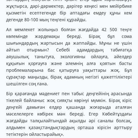
жұқтырса, дәрі-дәрмектер, дәрігер кеңесі мен мейірбике
қызметін есептегенде бір аптадағы емдеу құны кем
дегенде 80-100 мың теңгені құрайды.
Ал мемлекет жолыңыз болған жағдайда 42 500 теңге
көлемінде жәрдемақы береді. Бірақ бұл сома
шығындардың жартысын да жаппайды. Мұны не үшін
айтып отырмын? Себебі адамдардың табиғатқа
аяушылық танытуға, экологияны ойлауға, әйелдер
құқығын қорғауға және әлемнің алға қоятын басты
проблемаларына бас қатыруға уақыттары жоқ. Бұл
сұрақтар маңызды, бірақ адамның негізгі қажеттіліктері
шешілген соң ғана.
Бір қарағанда мәдениет пен табыс деңгейінің арасында
тікелей байланыс жоқ сияқты көрінуі мүмкін. Бірақ кіріс
деңгейі дамыған елдер қашанда жоғарыда аталған
мәселелерге көбірек мән береді. Егер Көбейтұздағы
жағдайды талқылайтындай ақылды әрі саналы болсақ,
алдымен қазақстандықтардың орташа кірісін арттыру
тетіктерін ойластырайық».