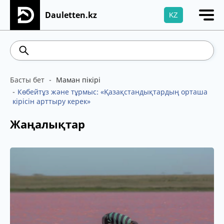
Dauletten.kz
KZ
Сіздің өтінішіңіз сәтті жіберілді, Рақмет!
541.64
5.71
Brent
100.41
WTI
95.99
4
Басты бет
Маман пікірі
Көбейтұз және тұрмыс: «Қазақстандықтардың орташа
кірісін арттыру керек»
Жаңалықтар