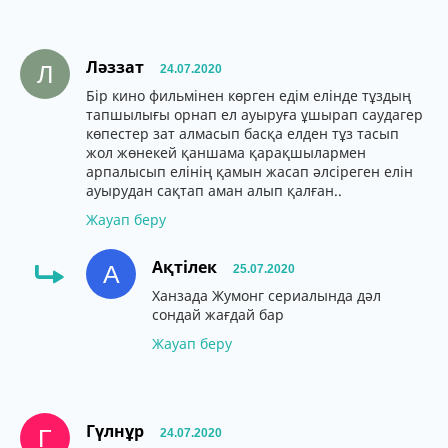
Ләззат
Л
24.07.2020
Бір кино фильмінен көрген едім елінде тұздың
тапшылығы орнап ел ауыруға ұшырап саудагер
көпестер зат алмасып басқа елден тұз тасып
жол жөнекей қаншама қарақшылармен
арпалысып елінің қамын жасап әлсіреген елін
ауырудан сақтап аман алып қалған..
Жауап беру
Ақтілек
А
25.07.2020
Ханзада Жумонг сериалында дәл
сондай жағдай бар
Жауап беру
Гүлнұр
Г
24.07.2020