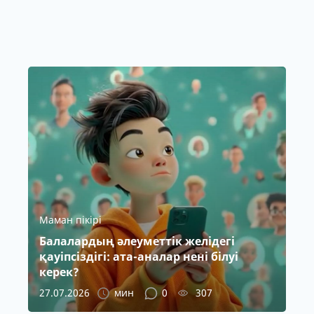
Маман пікірі
Балалардың әлеуметтік желідегі
қауіпсіздігі: ата-аналар нені білуі
керек?
27.07.2026
мин
0
307