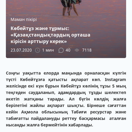
Маман пікірі
Көбейтұз және тұрмыс:
«Қазақстандықтардың орташа
кірісін арттыру керек»
23.07.2020
1 мин
40
7118
Соңғы уақытта елорда маңында орналасқан күлгін
түсті Көбейтұзға қатысты ақпарат көп. I
nstagram
желісінде екі күн бұрын Көбейтұз көлінің тұзы 5 мың
теңгеден саудаланып, адамдардың тұзды шелектеп
әкетіп жатқаны тарады. Ал бүгін көлдің жалға
берілетіні жайлы ақпарат шықты. Бірнеше сағаттан
кейін
Ақмола облысының Табиғи ресурстар және
табиғатты пайдалануды реттеу басқармасы
аталған
нысанды жалға бермейтінін хабарлады.