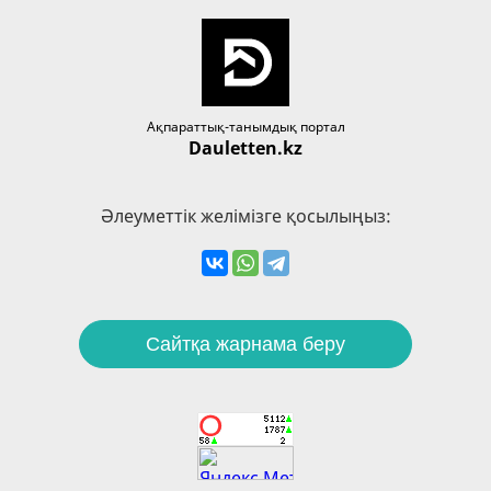
Ақпараттық-танымдық портал
Dauletten.kz
Әлеуметтік желімізге қосылыңыз:
Сайтқа жарнама беру