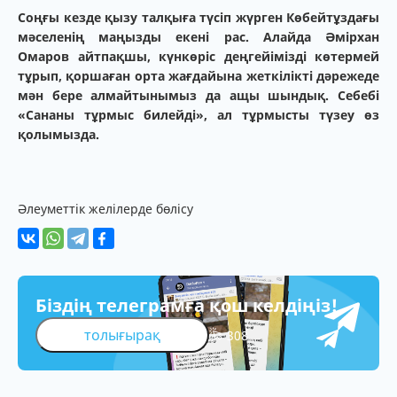
Соңғы кезде қызу талқыға түсіп жүрген Көбейтұздағы
мәселенің маңызды екені рас. Алайда Әмірхан
Омаров айтпақшы, күнкөріс деңгейімізді көтермей
тұрып, қоршаған орта жағдайына жеткілікті дәрежеде
мән бере алмайтынымыз да ащы шындық. Себебі
«Сананы тұрмыс билейді», ал тұрмысты түзеу өз
қолымызда.
Әлеуметтік желілерде бөлісу
Біздің телеграмға қош келдіңіз!
толығырақ
308