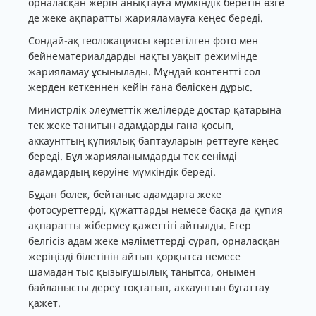
орналасқан жерін анықтауға мүмкіндік беретін өзге
де жеке ақпаратты жарияламауға кеңес береді.
Сондай-ақ геолокациясы көрсетілген фото мен
бейнематериалдарды нақты уақыт режимінде
жарияламау ұсынылады. Мұндай контентті сол
жерден кеткеннен кейін ғана бөліскен дұрыс.
Министрлік әлеуметтік желілерде достар қатарына
тек жеке танитын адамдарды ғана қосып,
аккаунттың құпиялық баптауларын реттеуге кеңес
береді. Бұл жарияланымдарды тек сенімді
адамдардың көруіне мүмкіндік береді.
Бұдан бөлек, бейтаныс адамдарға жеке
фотосуреттерді, құжаттарды немесе басқа да құпия
ақпаратты жібермеу қажеттігі айтылды. Егер
белгісіз адам жеке мәліметтерді сұрап, орналасқан
жеріңізді білетінін айтып қорқытса немесе
шамадан тыс қызығушылық танытса, онымен
байланысты дереу тоқтатып, аккаунтын бұғаттау
қажет.