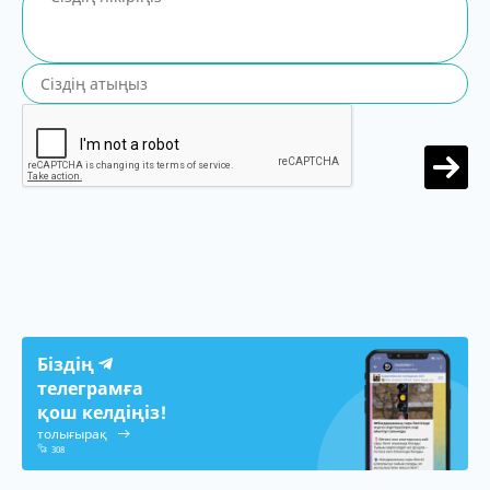
Біздің
телеграмға
қош келдіңіз!
толығырақ
308