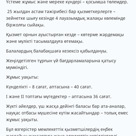
Үстеме жұмыс және мереке күндері – қосымша төлемдер.
25 жылдан астам тәжірибесі бар қызметкерлерге –
зейнетке шығу кезінде 4 лауазымдық жалақы көлемінде
біржолғы сыйақы.
Қызмет орнын ауыстырған кезде – көтерме жәрдемақы
және мүлікті тасымалдауға өтемақы.
Балалардың балабақшаға кезексіз қабылдануы.
Жеңілдетілген тұрғын үй бағдарламаларына қатысу
мүмкіндігі.
Жұмыс уақыты:
Күнделікті – 8 сағат, аптасына – 40 сағат.
І және ІІ топтағы мүгедектер – аптасына 36 сағат.
Жүкті әйелдер, үш жасқа дейінгі баласы бар ата-аналар,
науқас отбасы мүшесіне күтім жасайтындар – толық емес
жұмыс уақыты.
Бұл өзгерістер мемлекеттік қызметшілердің еңбек
жағдайын жақсартуға және әлеуметтік кепілдіктерді