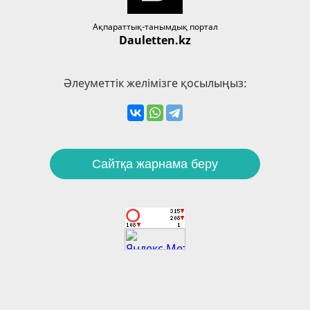
Ақпараттық-танымдық портал
Dauletten.kz
Әлеуметтік желімізге қосылыңыз:
Сайтқа жарнама беру