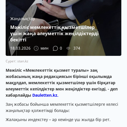
Жаңалықтар
Мәжіліс мемлекеттік қызметшілер
үшін жаңа әлеуметтік жеңілдіктерді
бекітті
18.03.2026
мин
0
374
Сурет: stan.kz
Мәжіліс «Мемлекеттік қызмет туралы» заң
жобасының жаңа редакциясын бірінші оқылымда
мақұлдап, мемлекеттік қызметшілер үшін бірқатар
әлеуметтік кепілдіктер мен жеңілдіктер енгізді, - деп
хабарлайды
Dauletten.kz.
Заң жобасы бойынша мемлекеттік қызметшілерге келесі
жаңалықтар қолжетімді болады:
Жалақыны индекстеу – әр кемінде үш жылда бір рет.