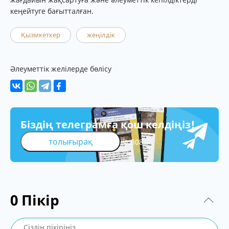
кеңейтуге бағытталған.
Қызмкеткер
жеңілдік
Әлеуметтік желілерде бөлісу
Біздің телеграмға қош келдіңіз!
толығырақ
308
0
Пікір