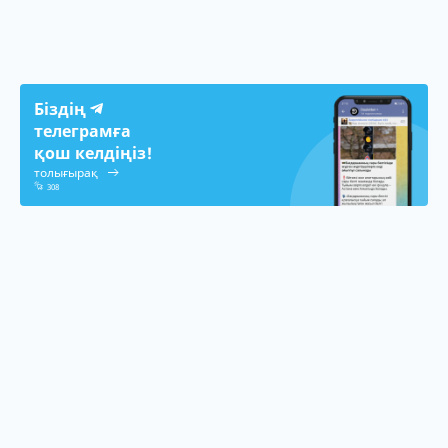
Біздің
телеграмға
қош келдіңіз!
толығырақ
308