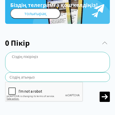
Біздің телеграмға қош келдіңіз!
толығырақ
308
0
Пікір