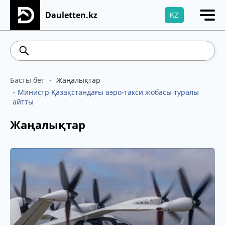
Dauletten.kz
KZ
Сіздің өтінішіңіз сәтті жіберілді, Рақмет!
541.64
5.71
Brent
100.41
WTI
95.99
4
Басты бет
Жаңалықтар
Министр Қазақстандағы аэро-такси жобасы туралы
айтты
Жаңалықтар