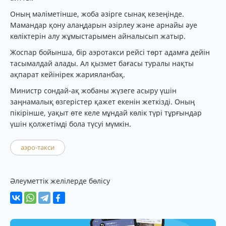
Оның мәліметінше, жоба әзірге сынақ кезеңінде.
Мамандар қону алаңдарын әзірлеу және арнайы әуе
көліктерін алу жұмыстарымен айналысып жатыр.
Жоспар бойынша, бір аэротакси рейсі төрт адамға дейін
тасымалдай алады. Ал қызмет бағасы туралы нақты
ақпарат кейінірек жарияланбақ.
Министр сондай-ақ жобаны жүзеге асыру үшін
заңнамалық өзгерістер қажет екенін жеткізді. Оның
пікірінше, уақыт өте келе мұндай көлік түрі тұрғындар
үшін қолжетімді бола түсуі мүмкін.
аэро-такси
Әлеуметтік желілерде бөлісу