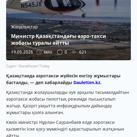
Жаңалықтар
Министр Қазақстандағы аэро-такси
жобасы туралы айтты
19.05.2026
мин
0
621
Сурет: Kazakhstan Today
Қазақстанда аэротакси жүйесін енгізу жұмыстары
басталды, — деп хабарлайды
Dauletten.kz.
Қазақстанда жолаушыларды әуе арқылы тасымалдайтын
аэротакси жобасы пилоттық режимде пысықталып
жатыр. Қазіргі уақытта инфрақұрылым дайындау
жұмыстары қолға алынған.
Көлік министрі Нұрлан Сауранбаев елде аэротакси
қызметін іске қосу мүмкіндігі қарастырылып жатқанын
айтты.