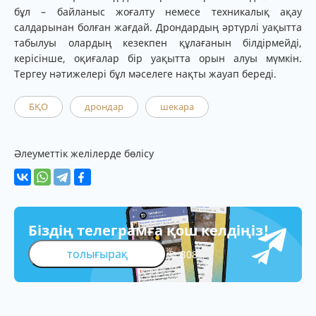
бұл – байланыс жоғалту немесе техникалық ақау
салдарынан болған жағдай. Дрондардың әртүрлі уақытта
табылуы олардың кезекпен құлағанын білдірмейді,
керісінше, оқиғалар бір уақытта орын алуы мүмкін.
Тергеу нәтижелері бұл мәселеге нақты жауап береді.
БҚО
дрондар
шекара
Әлеуметтік желілерде бөлісу
Біздің телеграмға қош келдіңіз!
толығырақ
308