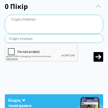
0
Пікір
Біздің
телеграмға