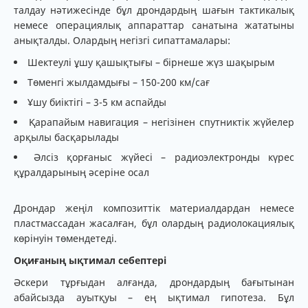
талдау нәтижесінде бұл дрондардың шағын тактикалық
немесе операциялық аппараттар санатына жататыны
анықталды. Олардың негізгі сипаттамалары:
Шектеулі ұшу қашықтығы – бірнеше жүз шақырым
Төменгі жылдамдығы – 150-200 км/сағ
Ұшу биіктігі – 3-5 км аспайды
Қарапайым навигация – негізінен спутниктік жүйелер
арқылы басқарылады
Әлсіз қорғаныс жүйесі – радиоэлектронды күрес
құралдарының әсеріне осал
Дрондар жеңіл композиттік материалдардан немесе
пластмассадан жасалған, бұл олардың радиолокациялық
көрінуін төмендетеді.
Оқиғаның ықтимал себептері
Әскери тұрғыдан алғанда, дрондардың бағытынан
абайсызда ауытқуы – ең ықтимал гипотеза. Бұл