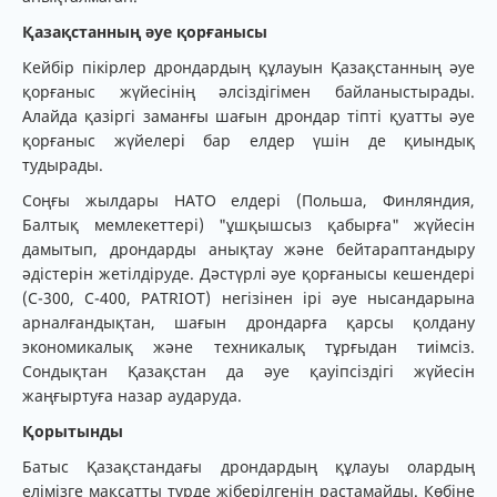
Қазақстанның әуе қорғанысы
Кейбір пікірлер дрондардың құлауын Қазақстанның әуе
қорғаныс жүйесінің әлсіздігімен байланыстырады.
Алайда қазіргі заманғы шағын дрондар тіпті қуатты әуе
қорғаныс жүйелері бар елдер үшін де қиындық
тудырады.
Соңғы жылдары НАТО елдері (Польша, Финляндия,
Балтық мемлекеттері) "ұшқышсыз қабырға" жүйесін
дамытып, дрондарды анықтау және бейтараптандыру
әдістерін жетілдіруде. Дәстүрлі әуе қорғанысы кешендері
(C-300, C-400, PATRIOT) негізінен ірі әуе нысандарына
арналғандықтан, шағын дрондарға қарсы қолдану
экономикалық және техникалық тұрғыдан тиімсіз.
Сондықтан Қазақстан да әуе қауіпсіздігі жүйесін
жаңғыртуға назар аударуда.
Қорытынды
Батыс Қазақстандағы дрондардың құлауы олардың
елімізге мақсатты түрде жіберілгенін растамайды. Көбіне