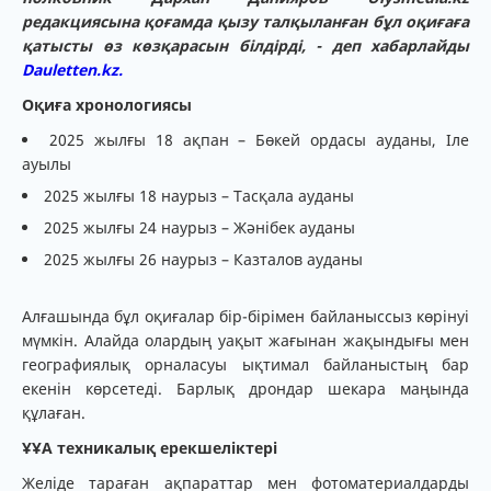
редакциясына қоғамда қызу талқыланған бұл оқиғаға
қатысты өз көзқарасын білдірді, - деп хабарлайды
Dauletten.kz.
Оқиға хронологиясы
2025 жылғы 18 ақпан – Бөкей ордасы ауданы, Іле
ауылы
2025 жылғы 18 наурыз – Тасқала ауданы
2025 жылғы 24 наурыз – Жәнібек ауданы
2025 жылғы 26 наурыз – Казталов ауданы
Алғашында бұл оқиғалар бір-бірімен байланыссыз көрінуі
мүмкін. Алайда олардың уақыт жағынан жақындығы мен
географиялық орналасуы ықтимал байланыстың бар
екенін көрсетеді. Барлық дрондар шекара маңында
құлаған.
ҰҰА техникалық ерекшеліктері
Желіде тараған ақпараттар мен фотоматериалдарды