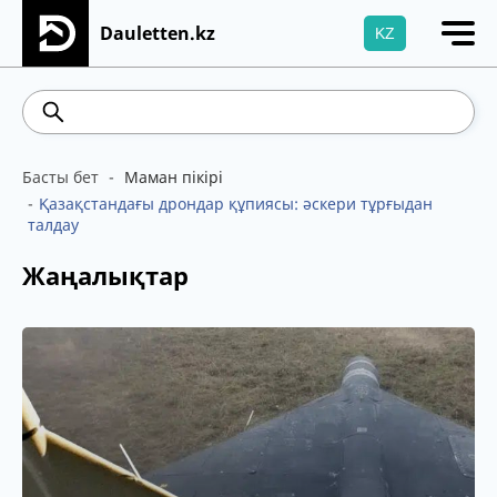
Dauletten.kz
KZ
Сіздің өтінішіңіз сәтті жіберілді, Рақмет!
539.52
5.73
Brent
100.41
WTI
95.99
4
Басты бет
Маман пікірі
Қазақстандағы дрондар құпиясы: әскери тұрғыдан
талдау
Жаңалықтар