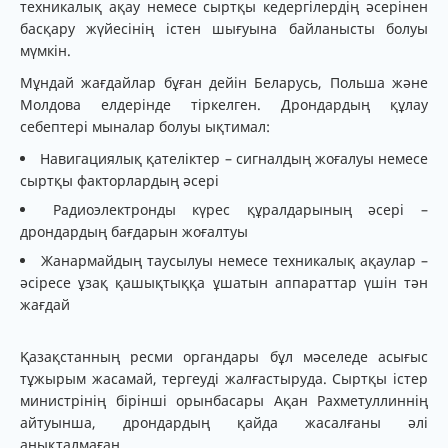
техникалық ақау немесе сыртқы кедергілердің әсерінен
басқару жүйесінің істен шығуына байланысты болуы
мүмкін.
Мұндай жағдайлар бұған дейін Беларусь, Польша және
Молдова елдерінде тіркелген. Дрондардың құлау
себептері мыналар болуы ықтимал:
Навигациялық қателіктер – сигналдың жоғалуы немесе
сыртқы факторлардың әсері
Радиоэлектронды күрес құралдарының әсері –
дрондардың бағдарын жоғалтуы
Жанармайдың таусылуы немесе техникалық ақаулар –
әсіресе ұзақ қашықтыққа ұшатын аппараттар үшін тән
жағдай
Қазақстанның ресми органдары бұл мәселеде асығыс
тұжырым жасамай, тергеуді жалғастыруда. Сыртқы істер
министрінің бірінші орынбасары Ақан Рахметуллиннің
айтуынша, дрондардың қайда жасалғаны әлі
анықталмаған.