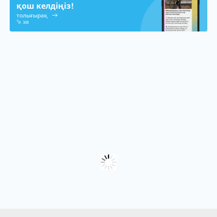
қош келдіңіз!
толығырақ
308