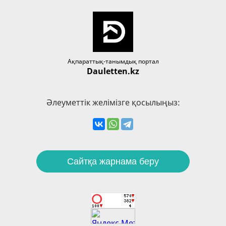
Ақпараттық-танымдық портал
Dauletten.kz
Әлеуметтік желімізге қосылыңыз:
Сайтқа жарнама беру