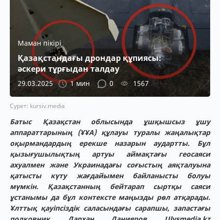
Маман пікірі
Қазақстандағы дрондар құпиясы:
әскери тұрғыдан талдау
29.03.2025
1 мин
0
1567
Сурет: kursiv.media
Батыс Қазақстан облысында ұшқышсыз ұшу
аппараттарының (ҰҰА) құлауы туралы жаңалықтар
оқырмандардың ерекше назарын аудартты. Бұл
қызығушылықтың артуы аймақтағы геосаяси
ахуалмен және Украинадағы соғыстың аяқталуына
қатысты күту жағдайымен байланысты болуы
мүмкін. Қазақстанның бейтарап сыртқы саяси
ұстанымы да бұл контексте маңызды рөл атқарады.
Ұлттық қауіпсіздік саласындағы сарапшы, запастағы
полковник Дархан Данияров Ulysmedia.kz