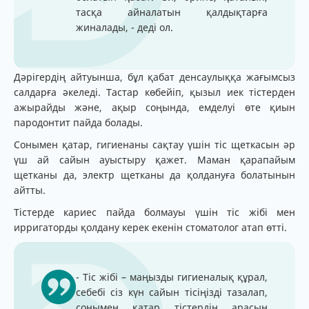
тасқа айналатын қалдықтарға
жиналады, - деді ол.
Дәрігердің айтуынша, бұл қабат денсаулыққа жағымсыз
салдарға әкеледі. Тастар көбейіп, қызыл иек тістерден
ажырайды және, ақыр соңында, емделуі өте қиын
пародонтит пайда болады.
Сонымен қатар, гигиенаны сақтау үшін тіс щеткасын әр
үш ай сайын ауыстыру қажет. Маман қарапайым
щетканы да, электр щетканы да қолдануға болатынын
айтты.
Тістерде кариес пайда болмауы үшін тіс жібі мен
ирригаторды қолдану керек екенін стоматолог атап өтті.
- Тіс жібі – маңызды гигиеналық құрал,
себебі сіз күн сайын тісіңізді тазалап,
сонымен қатар тістердің арасын