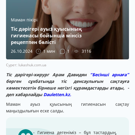
Маман пікірі
Тіс дәрігері ауыз қуысының
гигиенасы бойынша мінсіз
рецептпен бөлісті
26.10.2024
1 мин
1
3116
Сурет: lukashuk.com.ua
Тіс дәрігері-хирург Арам Давидян
“Бесінші арнаға”
берген сұхбатында тіс денсаулығын сақтауға
көмектесетін бірнеше негізгі құрамдастарды атады, -
деп хабарлайды
Dauletten.kz.
Маман ауыз қуысының гигиенасын сақтау
маңыздылығын еске салды.
- Гигиена дегеніміз – бұл тастардың,