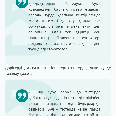
қалдықтардың болмауы. Ауыз
қуысындағы барлық тістер емделіп,
сапалы түрде қалпына келтірілгенде
және нәтижесінде сау қызыл иек
болғанда, біз оны гигиена өнімі деп
санаймыз. Оған тек дәрігер мен
пациенттің бірлескен күш-жігері
арқылы қол жеткізуге болады, - деп
түсіндірді стоматолог.
Дәрігердің айтуынша, тісті тұрақты түрде, яғни күнде
тазалау қажет.
- Өмір сүру барысында тістерде
қабаттар түзіледі. Сіз тістерді тіліңізбен
сипап, аздаған кедір-бұдырларды
сезінесіз. Бұл – тістерде кейін пайда
болатын қабат. Ол, әрине, қатайып,