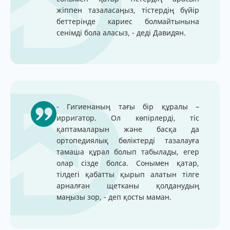
жіппен тазаласаңыз, тістердің бүйір
беттерінде кариес болмайтынына
сенімді бола аласыз, - деді Давидян.
- Гигиенаның тағы бір құралы –
ирригатор. Ол көпірлерді, тіс
қаптамаларын және басқа да
ортопедиялық бөліктерді тазалауға
тамаша құрал болып табылады, егер
олар сізде болса. Сонымен қатар,
тілдегі қабатты қырып алатын тілге
арналған щетканы қолданудың
маңызы зор, - деп қосты маман.