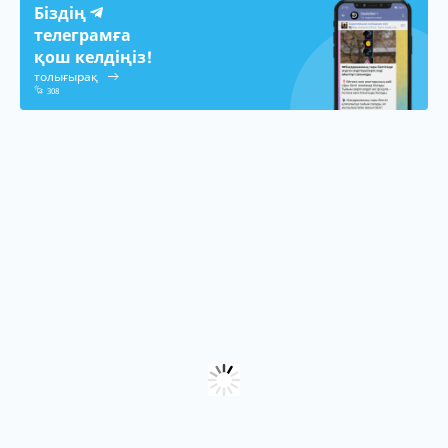
Біздің
телеграмға
қош келдіңіз!
толығырақ
308