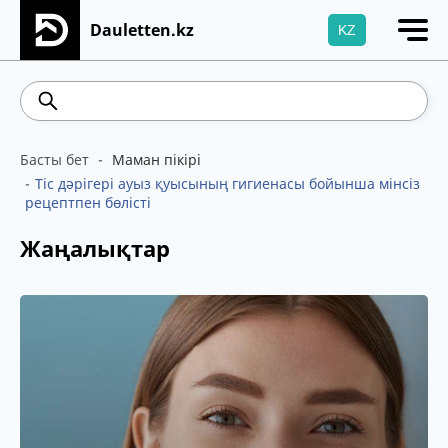
Dauletten.kz
KZ
Сіздің өтінішіңіз сәтті жіберілді, Рақмет!
541.64
5.71
Brent
100.41
WTI
95.99
4
Басты бет
Маман пікірі
Тіс дәрігері ауыз қуысының гигиенасы бойынша мінсіз
рецептпен бөлісті
Жаңалықтар