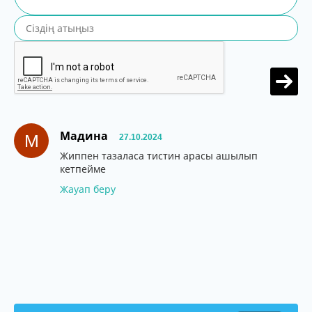
Мадина
М
27.10.2024
Жиппен тазаласа тистин арасы ашылып
кетпейме
Жауап беру