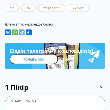
тіс
ем
тіс дәрігері
хирург
Әлеуметтік желілерде бөлісу
Біздің телеграмға қош келдіңіз!
толығырақ
308
1
Пікір