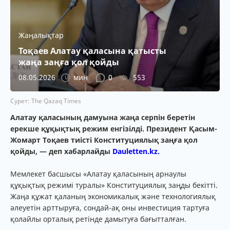
Жаңалықтар
Тоқаев Алатау қаласына қатысты
жаңа заңға қол қойды
08.05.2026
мин
0
553
Сурет: The Qazaq Times
Алатау қаласының дамуына жаңа серпін беретін
ерекше құқықтық режим енгізілді. Президент Қасым-
Жомарт Тоқаев тиісті Конституциялық заңға қол
қойды, — деп хабарлайды
Dauletten.kz.
Мемлекет басшысы «Алатау қаласының арнаулы
құқықтық режимі туралы» Конституциялық заңды бекітті.
Жаңа құжат қаланың экономикалық және технологиялық
әлеуетін арттыруға, сондай-ақ оны инвестиция тартуға
қолайлы орталық ретінде дамытуға бағытталған.