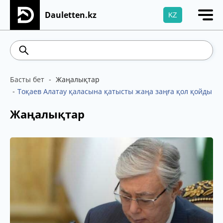
Dauletten.kz
KZ
Сіздің өтінішіңіз сәтті жіберілді, Рақмет!
542.16
5.78
Brent
100.41
WTI
95.99
4
Басты бет
Жаңалықтар
Тоқаев Алатау қаласына қатысты жаңа заңға қол қойды
Жаңалықтар