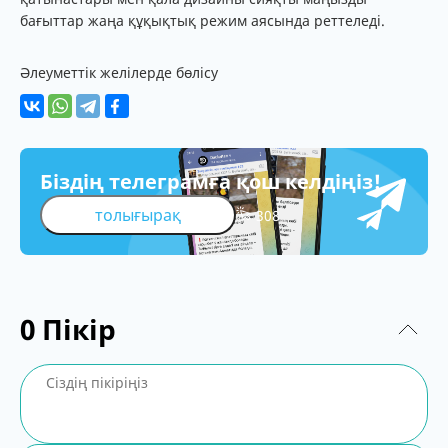
бағыттар жаңа құқықтық режим аясында реттеледі.
Әлеуметтік желілерде бөлісу
Біздің телеграмға қош келдіңіз!
толығырақ
308
0
Пікір