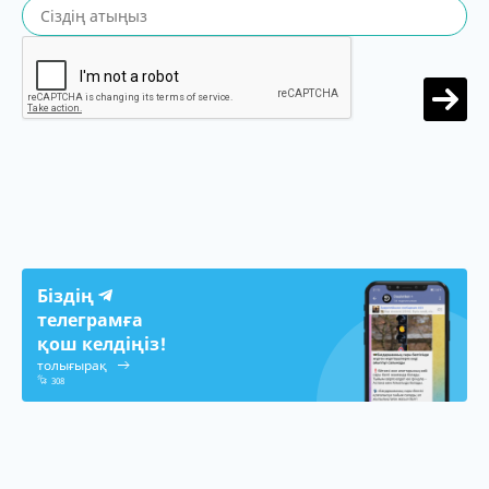
Біздің
телеграмға
қош келдіңіз!
толығырақ
308