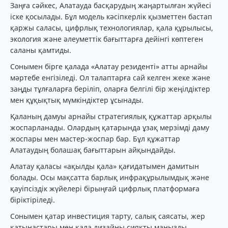
Заңға сәйкес, Алатауда басқарудың жаңартылған жүйесі
іске қосылады. Бұл модель кәсіпкерлік қызметтен бастап
қаржы саласы, цифрлық технологиялар, қала құрылысы,
экология және әлеуметтік бағыттарға дейінгі көптеген
саланы қамтиды.
Сонымен бірге қалада «Алатау резиденті» атты арнайы
мәртебе енгізіледі. Ол талаптарға сай келген жеке және
заңды тұлғаларға беріліп, оларға белгілі бір жеңілдіктер
мен құқықтық мүмкіндіктер ұсынады.
Қаланың дамуы арнайы стратегиялық құжаттар арқылы
жоспарланады. Олардың қатарында ұзақ мерзімді даму
жоспары мен мастер-жоспар бар. Бұл құжаттар
Алатаудың болашақ бағыттарын айқындайды.
Алатау қаласы «ақылды қала» қағидатымен дамитын
болады. Осы мақсатта барлық инфрақұрылымдық және
қауіпсіздік жүйелері бірыңғай цифрлық платформаға
біріктіріледі.
Сонымен қатар инвестиция тарту, салық саясаты, жер
қатынастары мен қала дизайны сияқты маңызды