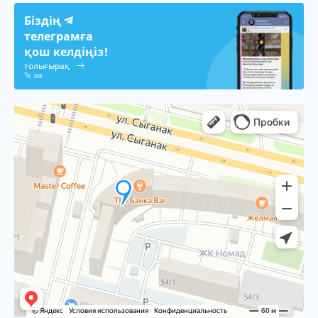
Біздің
телеграмға
қош келдіңіз!
толығырақ
308