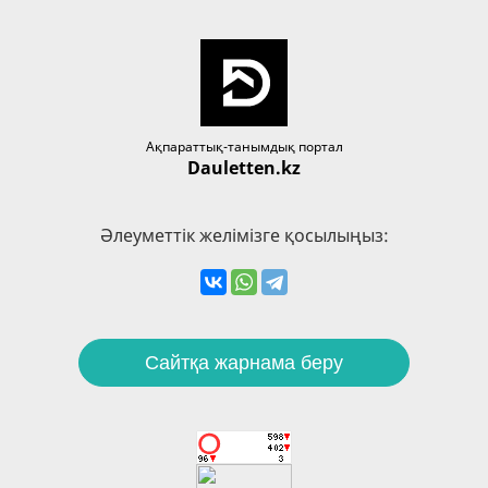
Ақпараттық-танымдық портал
Dauletten.kz
Әлеуметтік желімізге қосылыңыз:
Сайтқа жарнама беру