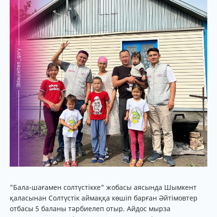
"Бала-шағамен солтүстікке" жобасы аясында Шымкент
қаласынан Солтүстік аймаққа көшіп барған Әйтімовтер
отбасы 5 баланы тәрбиелеп отыр. Айдос мырза