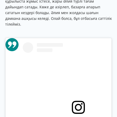
құрылыста жұмыс істесе, жары Әлия түрлі тағам
дайындап сатады. Көже де әзірлеп, базарға апарып
сататын кездері болады. Әлия мен жолдасы шағын
дәмхана ашқысы келеді. Олай болса, бұл отбасыға сәттілік
тілейміз.