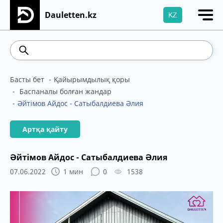
Dauletten.kz
KZ
Сіздің өтінішіңіз сәтті жіберілді, Рақмет!
467.48
539.52
5.73
Brent
100.41
WTI
Басты бет
Қайырымдылық қоры
Баспаналы болған жандар
Әйтімов Айдос - Сатыбалдиева Әлия
Артқа қайту
Әйтімов Айдос - Сатыбалдиева Әлия
07.06.2022
1 мин
0
1538