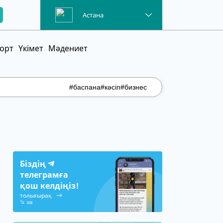
Астана
орт
Үкімет
Мәдениет
#баспана
#кәсіп
#бизнес
Біздің
телеграмға
қош келдіңіз!
толығырақ
308