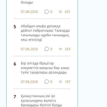
болады
07.08.2026
0
431
5
Абайдан альфа ұрпаққа
дейінгі ғибратнама: Талғарда
тағылымды әдеби-танымдық
кеш өткізілді
07.08.2026
0
243
6
Бір аптада бірқатар
әлеуметтік маңызы бар азық-
түлік тауарлары арзандады
07.08.2026
0
187
7
Қазақстанның екі ірі
қаласындағы валюта
бағамдары белгілі болды