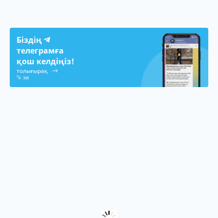
Біздің
телеграмға
қош келдіңіз!
толығырақ
308