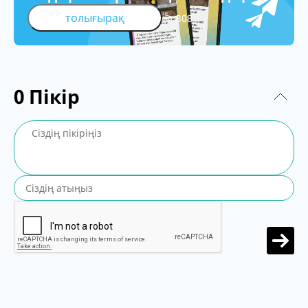
толығырақ
308
0
Пікір