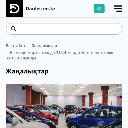
Dauletten.kz
KZ
Сіздің өтінішіңіз сәтті жіберілді, Рақмет!
541.64
5.71
Brent
100.41
WTI
95.99
4
Басты бет
Жаңалықтар
Елімізде жарты жылда 313,4 млрд теңгеге автокөлік
сатып алынды
Жаңалықтар