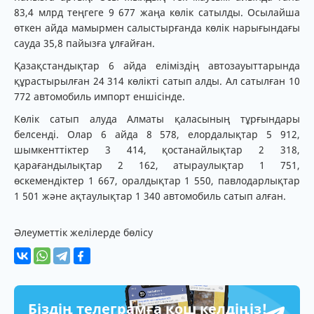
83,4 млрд теңгеге 9 677 жаңа көлік сатылды. Осылайша
өткен айда мамырмен салыстырғанда көлік нарығындағы
сауда 35,8 пайызға ұлғайған.
Қазақстандықтар 6 айда еліміздің автозауыттарында
құрастырылған 24 314 көлікті сатып алды. Ал сатылған 10
772 автомобиль импорт еншісінде.
Көлік сатып алуда Алматы қаласының тұрғындары
белсенді. Олар 6 айда 8 578, елордалықтар 5 912,
шымкенттіктер 3 414, қостанайлықтар 2 318,
қарағандылықтар 2 162, атыраулықтар 1 751,
өскемендіктер 1 667, оралдықтар 1 550, павлодарлықтар
1 501 және ақтаулықтар 1 340 автомобиль сатып алған.
Әлеуметтік желілерде бөлісу
Біздің телеграмға қош келдіңіз!