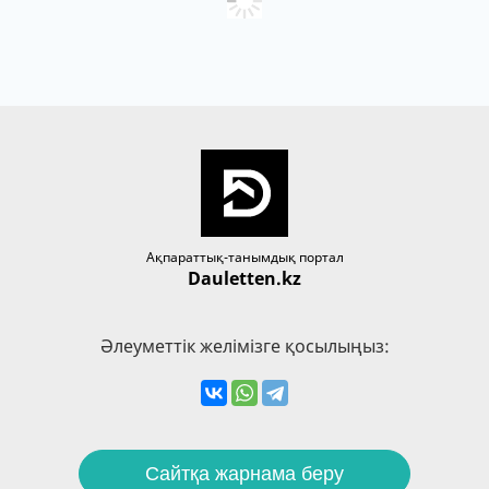
Ақпараттық-танымдық портал
Dauletten.kz
Әлеуметтік желімізге қосылыңыз:
Сайтқа жарнама беру