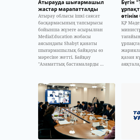
Атырауда шығармашыл
Бүгін "
жастар марапатталды
ұрпақ
өтінім
Атырау облысы ішкі саясат
басқармасының тапсырысы
ҚР Мәде
бойынша жүзеге асырылған
министр
MediaEducation жобасы
тағайын
аясындағы Shabyt қанаты
ұрпақта
шығармашылық байқауы өз
жарияла
мәресіне жетті. Байқау
қазан кү
"Азаматтық бастамаларды ...
аяқталад