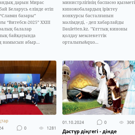
тандық дарын Мирас
министрлігінің баспасөз қызметі
ай Беларусь елінде өтіп
киножобалардың іріктеу
“Славян базары”
конкурсы басталғанын
ғы “Витебск-2025” XXIII
мәлімдеді, - деп хабарлайды
ралық балалар
Dauletten.kz. "Ұлттық киноны
лық байқауында
қолдау мемлекеттік
ің намысын абыр...
орталығы&quo...
қтар
01.10.2024
0
308
24
0
1281
Дәстүр діңгегі - дінде