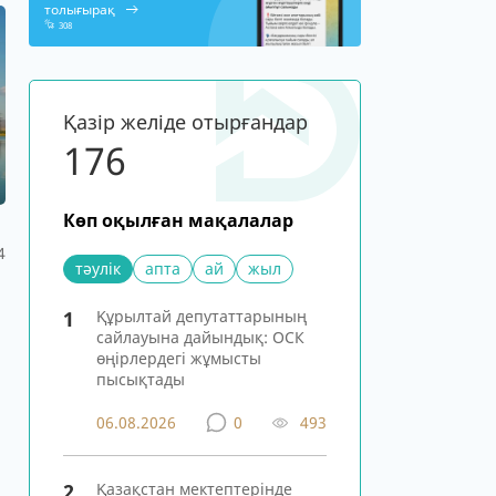
толығырақ
308
Қазір желіде отырғандар
177
Көп оқылған мақалалар
4
тәулік
апта
ай
жыл
1
Құрылтай депутаттарының
сайлауына дайындық: ОСК
өңірлердегі жұмысты
пысықтады
06.08.2026
0
493
2
Қазақстан мектептерінде