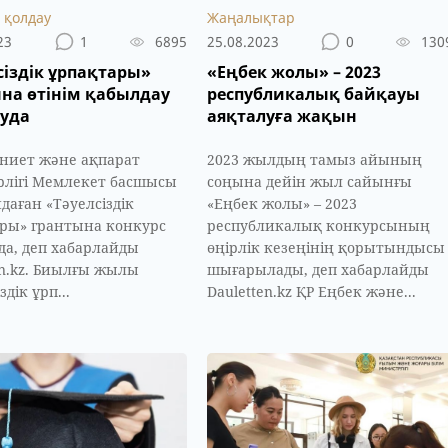
 қолдау
Жаңалықтар
23
1
6895
25.08.2023
0
130
сіздік ұрпақтары»
«Еңбек жолы» – 2023
на өтінім қабылдау
республикалық байқауы
суда
аяқталуға жақын
ниет және ақпарат
2023 жылдың тамыз айының
лігі Мемлекет басшысы
соңына дейін жыл сайынғы
даған «Тәуелсіздік
«Еңбек жолы» – 2023
ры» грантына конкурс
республикалық конкурсының
да, деп хабарлайды
өңірлік кезеңінің қорытындысы
en.kz. Биылғы жылы
шығарылады, деп хабарлайды
здік ұрп...
Dauletten.kz ҚР Еңбек және...