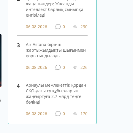
жаңа пәндер: Жасанды
интеллект барлық сыныпқа
енгізіледі
06.08.2026
0
230
3
Air Astana бірінші
жартыжылдықты шығынмен
қорытындылады
06.08.2026
0
226
4
Арнаулы мемлекеттік қордан
СҚО-дағы су құбырларын
жаңғыртуға 2,7 млрд теңге
8
бөлінді
06.08.2026
0
170