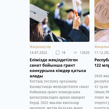
Жаңалықтар
Жаңалы
14.07.2022
18
12620
11.12.20
Елімізде жеңілдетілген
Респу
санат бойынша грант
122 мл
конкурсына кімдер қатыса
алады
2020 жы
Ұлттық тестілеу орталығы
респуб
Қазақстанда жеңілдетілген санат
12 трлн
бойынша грант конкурсына
Оның 98
қатысушыларға арнап ақпарат
теңге ж
берді. 2022 жылғы квоталар
теңгесі
мөлшері: жетім балалар және
есептел