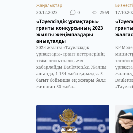
Жаңалықтар
Бизнесті
20.12.2023
0
2569
17.10.20
«Тәуелсіздік ұрпақтары»
«Тәуел
гранты конкурсының 2023
гранты
жылғы жеңімпаздары
жалға
анықталды
2023 жылғы «Тәуелсіздік
ҚР Мәде
ұрпақтары» грант иегерлерінің
министр
тізімі анықталды, жеп
тағайын
хабарлайды Dauletten.kz. Жалпы
ұрпақта
алғанда, 1 154 жоба қаралды. 5
жалғасу
бағыт бойынша ең жоғары балл
Daulett
жинаған 30 жоба...
«Тәуелсі