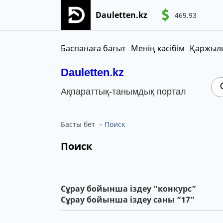
Dauletten.kz
469.93
WT
Сіздің өтінішіңіз сәтті жіберілді, Рақме
CNY
MNT
KGS
Баспанаға бағыт
Менің кәсібім
Қаржылы
Dauletten.kz
Ақпараттық-танымдық портал
Басты бет
Поиск
Поиск
Сұрау бойынша іздеу “конкурс”
Сұрау бойынша іздеу саны “17”