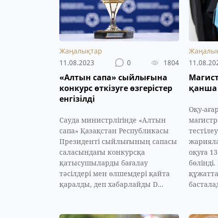
Жаңалықтар
Жаңалы
11.08.2023
0
1804
11.08.20
«Алтын сапа» сыйлығына
Магис
конкурс өткізуге өзгерістер
қанша 
енгізілді
Оқу-аға
Сауда министрлігінде «Алтын
магистр
сапа» Қазақстан Республикасы
тестіле
Президенті сыйлығының сапасы
жарияла
саласындағы конкурсқа
оқуға 1
қатысушыларды бағалау
бөлінді
тәсілдері мен өлшемдері қайта
құжатта
қаралды, деп хабарлайды D...
басталад