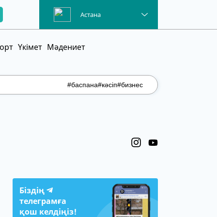
Астана
орт
Үкімет
Мәдениет
#баспана
#кәсіп
#бизнес
Біздің
телеграмға
қош келдіңіз!