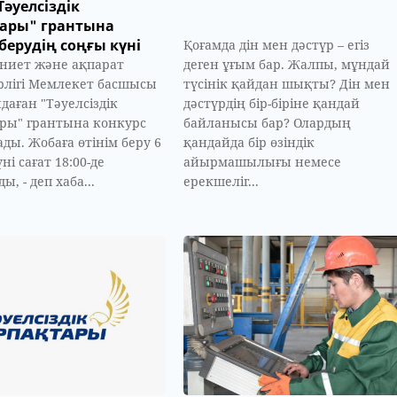
Тәуелсіздік
тары" грантына
 берудің соңғы күні
Қоғамда дін мен дәстүр – егіз
ниет және ақпарат
деген ұғым бар. Жалпы, мұндай
лігі Мемлекет басшысы
түсінік қайдан шықты? Дін мен
даған "Тәуелсіздік
дәстүрдің бір-біріне қандай
ры" грантына конкурс
байланысы бар? Олардың
ды. Жобаға өтінім беру 6
қандайда бір өзіндік
ні сағат 18:00-де
айырмашылығы немесе
ы, - деп хаба...
ерекшеліг...