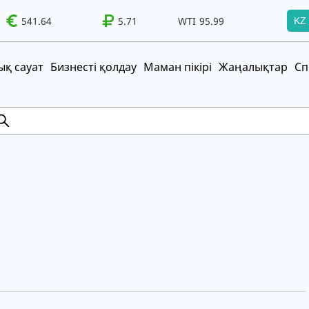
I
95.99
541.64
Brent
100.41
5.71
WTI
95.99
Brent
100.41
KZ
т!
UZS
TRY
қ сауат
Бизнесті қолдау
Маман пікірі
Жаңалықтар
Сп