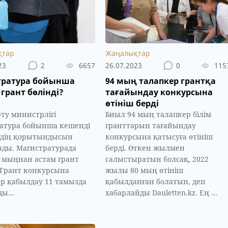
қтар
Жаңалықтар
23
2
6657
26.07.2023
0
115
тратура бойынша
94 мың талапкер грантқа
грант бөлінді?
тағайындау конкурсына
өтініш берді
рту министрлігі
Биыл 94 мың талапкер білім
атура бойынша кешенді
гранттарын тағайындау
удің қорытындысын
конкурсына қатысуға өтініш
ды. Магистратурада
берді. Өткен жылмен
3 мыңнан астам грант
салыстыратын болсақ, 2022
. Грант конкурсына
жылы 80 мың өтініш
р қабылдау 11 тамызда
қабылданған болатын, деп
ы...
хабарлайды Dauletten.kz. Ең ...