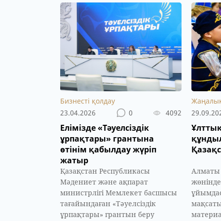
Бизнесті қолдау
Жаңалы
23.04.2026
0
4092
29.09.20
Елімізде «Тәуелсіздік
Ұлттық
ұрпақтары» грантына
құндыл
өтінім қабылдау жүріп
Қазақс
жатыр
Қазақстан Республикасы
Алматы 
Мәдениет және ақпарат
жөнінде
министрлігі Мемлекет басшысы
ұйымдас
тағайындаған «Тәуелсіздік
мақсаты
ұрпақтары» грантын беру
материа