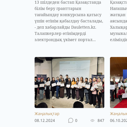
13 шілдеден бастап Қазақстанда
Қазақс
білім беру гранттарын
Нағашыб
тағайындау конкурсына қатысу
жатқан 
үшін өтінім қабылдау басталады,
аясында
- деп хабарлайды Dauletten.kz.
Халықа
Талапкерлер өтінімдерді
музыка
электрондық үкімет портал...
елімізд
Жаңалықтар
Жаңалы
08.12.2024
0
847
06.10.20