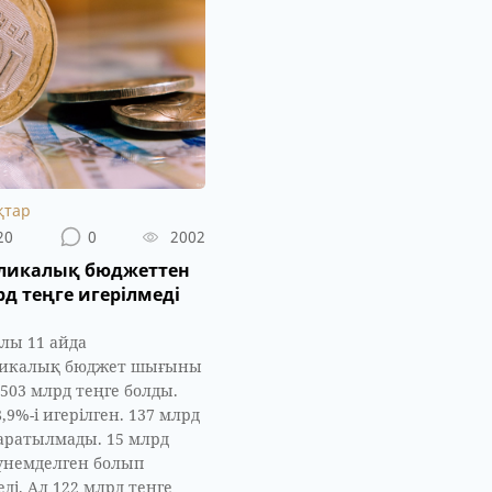
қтар
20
0
2002
бликалық бюджеттен
рд теңге игерілмеді
лы 11 айда
ликалық бюджет шығыны
 503 млрд теңге болды.
,9%-і игерілген. 137 млрд
аратылмады. 15 млрд
 үнемделген болып
еді. Ал 122 млрд теңге