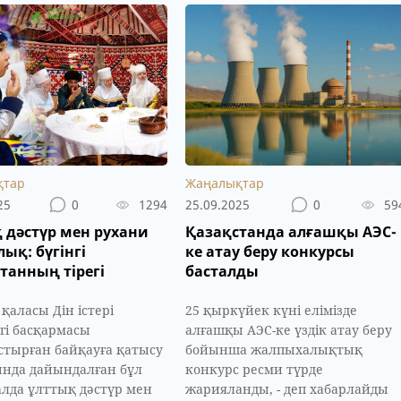
қтар
Жаңалықтар
25
0
1294
25.09.2025
0
59
 дәстүр мен рухани
Қазақстанда алғашқы АЭС-
ық: бүгінгі
ке атау беру конкурсы
танның тірегі
басталды
қаласы Дін істері
25 қыркүйек күні елімізде
гі басқармасы
алғашқы АЭС-ке үздік атау беру
тырған байқауға қатысу
бойынша жалпыхалықтық
нда дайындалған бұл
конкурс ресми түрде
лда ұлттық дәстүр мен
жарияланды, - деп хабарлайды