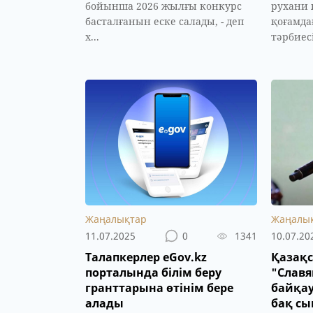
бойынша 2026 жылғы конкурс
рухани
басталғанын еске салады, - деп
қоғамда
х...
тәрбиес
Жаңалықтар
Жаңалы
11.07.2025
0
1341
10.07.20
Талапкерлер eGov.kz
Қазақс
порталында білім беру
"Славя
гранттарына өтінім бере
байқау
алады
бақ с