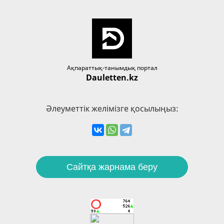
Ақпараттық-танымдық портал
Dauletten.kz
Әлеуметтік желімізге қосылыңыз:
Сайтқа жарнама беру