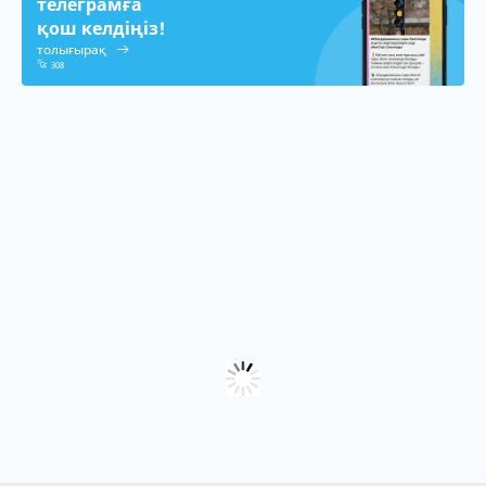
телеграмға
қош келдіңіз!
толығырақ
308