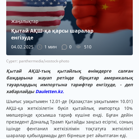
Жаңалықтар
Қытай АҚШ-қа қарсы шаралар
енгізуде
04.02.2025
1 мин
0
510
Сурет: panthermedia/vostock-photo
Қытай АҚШ-тың қытайлық өнімдерге салған
баждарына жауап ретінде бірқатар америкалық
тауарлардың импортына тарифтер енгізуде, - деп
хабарлайды
Dauletten.kz.
Шығыс уақытымен 12.01-де (Қазақстан уақытымен 10.01)
АҚШ-қа жеткізілетін бүкіл қытайлық импортқа 10%
мөлшерінде қосымша тариф күшіне енді. Бұған дейін
президент Дональд Трамп Қытайды заңсыз есірткі, соның
ішінде фентанил жеткізілімін тоқтатуға жеткілікті
шаралар қабылдамады деп бірнеше рет айыптаған еді.