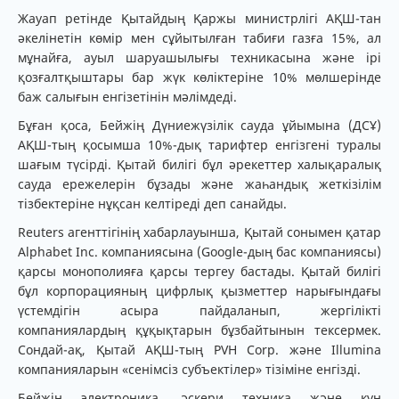
Жауап ретінде Қытайдың Қаржы министрлігі АҚШ-тан
әкелінетін көмір мен сұйытылған табиғи газға 15%, ал
мұнайға, ауыл шаруашылығы техникасына және ірі
қозғалтқыштары бар жүк көліктеріне 10% мөлшерінде
баж салығын енгізетінін мәлімдеді.
Бұған қоса, Бейжің Дүниежүзілік сауда ұйымына (ДСҰ)
АҚШ-тың қосымша 10%-дық тарифтер енгізгені туралы
шағым түсірді. Қытай билігі бұл әрекеттер халықаралық
сауда ережелерін бұзады және жаһандық жеткізілім
тізбектеріне нұқсан келтіреді деп санайды.
Reuters агенттігінің хабарлауынша, Қытай сонымен қатар
Alphabet Inc. компаниясына (Google-дың бас компаниясы)
қарсы монополияға қарсы тергеу бастады. Қытай билігі
бұл корпорацияның цифрлық қызметтер нарығындағы
үстемдігін асыра пайдаланып, жергілікті
компаниялардың құқықтарын бұзбайтынын тексермек.
Сондай-ақ, Қытай АҚШ-тың PVH Corp. және Illumina
компанияларын «сенімсіз субъектілер» тізіміне енгізді.
Бейжің электроника, әскери техника және күн