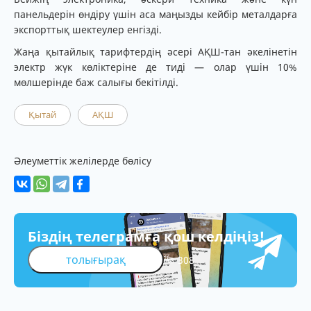
панельдерін өндіру үшін аса маңызды кейбір металдарға
экспорттық шектеулер енгізді.
Жаңа қытайлық тарифтердің әсері АҚШ-тан әкелінетін
электр жүк көліктеріне де тиді — олар үшін 10%
мөлшерінде баж салығы бекітілді.
Қытай
АҚШ
Әлеуметтік желілерде бөлісу
Біздің телеграмға қош келдіңіз!
толығырақ
308