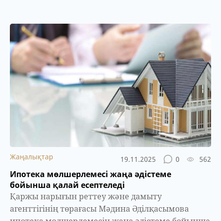
Жаңалықтар
19.11.2025
0
562
Ипотека мөлшерлемесі жаңа әдістеме
бойынша қалай есептеледі
Қаржы нарығын реттеу және дамыту
агенттігінің төрағасы Мәдина Әділқасымова