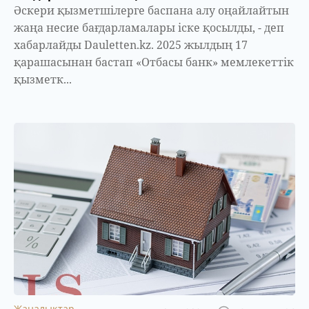
Әскери қызметшілерге баспана алу оңайлайтын
жаңа несие бағдарламалары іске қосылды, - деп
хабарлайды Dauletten.kz. 2025 жылдың 17
қарашасынан бастап «Отбасы банк» мемлекеттік
қызметк...
Жаңалықтар