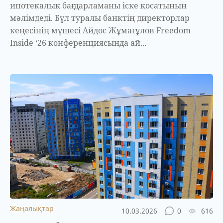
ипотекалық бағдарламаны іске қосатынын
мәлімдеді. Бұл туралы банктің директорлар
кеңесінің мүшесі Айдос Жұмағұлов Freedom
Inside ‘26 конференциясында ай...
Жаңалықтар
10.03.2026
0
616