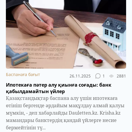
Баспанаға бағыт
26.11.2025
1
2881
Ипотекаға пәтер алу қиынға соғады: банк
қабылдамайтын үйлер
Қазақстандықтар баспана алу үшін ипотекаға
өтініш бергенде әрдайым мақұлдау алмай қалуы
мүмкін, - деп хабарлайды Dauletten.kz. Krisha.kz
мамандары банктердің қандай үйлерге несие
бермейтінін тү...