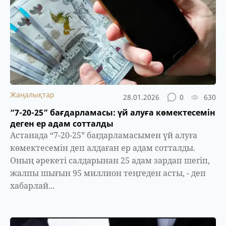
Жаңалықтар
28.01.2026
0
630
“7-20-25” бағдарламасы: үй алуға көмектесемін
деген ер адам сотталды
Астанада “7-20-25” бағдарламасымен үй алуға
көмектесемін деп алдаған ер адам сотталды.
Оның әрекеті салдарынан 25 адам зардап шегіп,
жалпы шығын 95 миллион теңгеден асты, - деп
хабарлай...