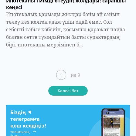
Ипотеканы тиімді өтеудің жолдары: сарапшы
кеңесі
Ипотекалық қарызды жылдар бойы ай сайын
төлеу кез келген адам үшін оңай емес. Сол
себепті табыс көбейіп, қосымша қаражат пайда
болған сәтте туындайтын басты сұрақтардың
бірі: ипотеканы мерзімінен б...
из 9
1
Келесі бет
Біздің
телеграмға
қош келдіңіз!
толығырақ
308