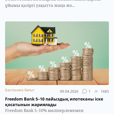
ұйымы қазіргі уақытта жаңа жо...
Баспанаға бағыт
09.04.2026
1
1683
Freedom Bank 5–10 пайыздық ипотеканы іске
қосатынын жариялады
Freedom Bank 5–10% мөлшерлемемен