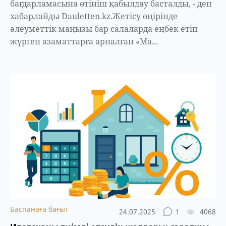
бағдарламасына өтініш қабылдау басталды, - деп
хабарлайды Dauletten.kz.Жетісу өңірінде
әлеуметтік маңызы бар салаларда еңбек етіп
жүрген азаматтарға арналған «Ма...
Баспанаға бағыт
24.07.2025
1
4068