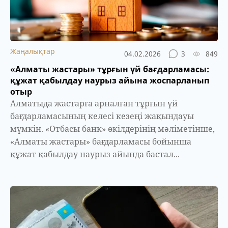
Жаңалықтар
04.02.2026
3
849
«Алматы жастары» тұрғын үй бағдарламасы:
құжат қабылдау наурыз айына жоспарланып
отыр
Алматыда жастарға арналған тұрғын үй
бағдарламасының келесі кезеңі жақындауы
мүмкін. «Отбасы банк» өкілдерінің мәліметінше,
«Алматы жастары» бағдарламасы бойынша
құжат қабылдау наурыз айында бастал...