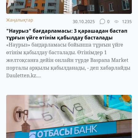
Жаңалықтар
30.10.2025
0
1235
"Наурыз" бағдарламасы: 3 қарашадан бастап
тұрғын үйге өтінім қабылдау басталады
«Наурыз» бағдарламасы бойынша тұрғын үйге
өтінім қабылдау басталады. Өтінімдер 1
желтоқсанға дейін онлайн түрде Baspana Market
порталы арқылы қабылданады, - деп хабарлайды
Dauletten.kz....