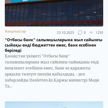
Жаңалықтар
23.10.2025
0
1250
“Отбасы банк” салымшыларына жыл сайынғы
сыйақы енді бюджеттен емес, банк есебінен
беріледі
Қазақстан үкіметі "Отбасы банк"
салымшыларына жыл сайынғы сыйақыны енді
мемлекет есебінен емес, банк өз қаражаты
арқылы төлеуге шешім қабылдады, - деп
хабарлайды Dauletten.kz.Қаржы министрі Мәди
Та...