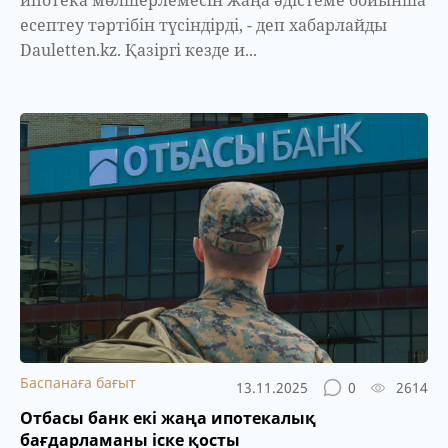
ипотека мөлшерлемесін жаңа әдістеме бойынша
есептеу тәртібін түсіндірді, - деп хабарлайды
Dauletten.kz. Қазіргі кезде и...
Баспанаға бағыт
13.11.2025
0
2614
Отбасы банк екі жаңа ипотекалық
бағдарламаны іске қосты