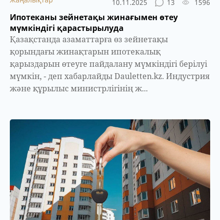
10.11.2025
13
1596
Ипотеканы зейнетақы жинағымен өтеу
мүмкіндігі қарастырылуда
Қазақстанда азаматтарға өз зейнетақы
қорындағы жинақтарын ипотекалық
қарыздарын өтеуге пайдалану мүмкіндігі берілуі
мүмкін, - деп хабарлайды Dauletten.kz. Индустрия
және құрылыс министрлігінің ж...