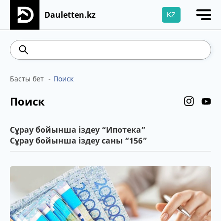
Dauletten.kz
KZ
Сіздің өтінішіңіз сәтті жіберілді, Рақмет!
93
541.64
5.71
Brent
100.41
WTI
95.99
Басты бет
Поиск
Поиск
Сұрау бойынша іздеу “Ипотека”
Сұрау бойынша іздеу саны “156”