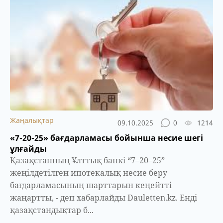
Жаңалықтар
09.10.2025
0
1214
«7-20-25» бағдарламасы бойынша несие шегі
ұлғайды
Қазақстанның Ұлттық банкі “7–20–25”
жеңілдетілген ипотекалық несие беру
бағдарламасының шарттарын кеңейтті
жаңартты, - деп хабарлайды Dauletten.kz. Енді
қазақстандықтар б...