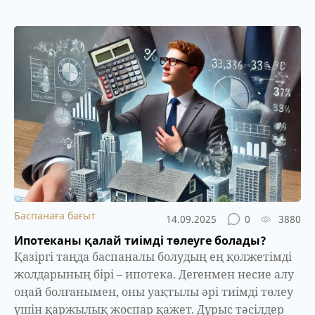
Баспанаға бағыт
14.09.2025
0
3880
Ипотеканы қалай тиімді төлеуге болады?
Қазіргі таңда баспаналы болудың ең қолжетімді
жолдарының бірі – ипотека. Дегенмен несие алу
оңай болғанымен, оны уақтылы әрі тиімді төлеу
үшін қаржылық жоспар қажет. Дұрыс тәсілдер