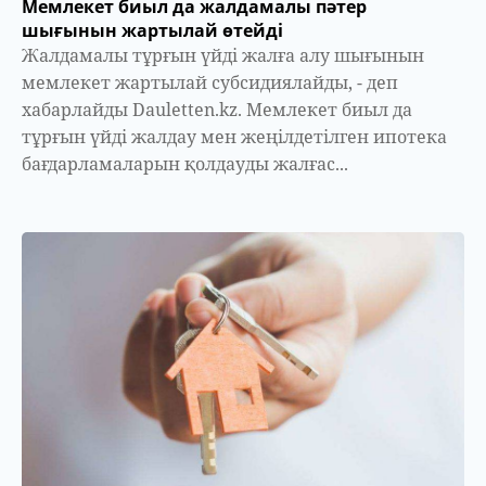
Мемлекет биыл да жалдамалы пәтер
шығынын жартылай өтейді
Жалдамалы тұрғын үйді жалға алу шығынын
мемлекет жартылай субсидиялайды, - деп
хабарлайды Dauletten.kz. Мемлекет биыл да
тұрғын үйді жалдау мен жеңілдетілген ипотека
бағдарламаларын қолдауды жалғас...