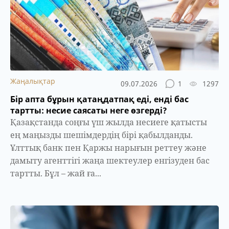
Жаңалықтар
09.07.2026
1
1297
Бір апта бұрын қатаңдатпақ еді, енді бас
тартты: несие саясаты неге өзгерді?
Қазақстанда соңғы үш жылда несиеге қатысты
ең маңызды шешімдердің бірі қабылданды.
Ұлттық банк пен Қаржы нарығын реттеу және
дамыту агенттігі жаңа шектеулер енгізуден бас
тартты. Бұл – жай ға...