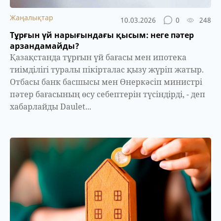
Жаңалықтар
10.03.2026
0
248
Тұрғын үй нарығындағы қысым: неге пәтер
арзандамайды?
Қазақстанда тұрғын үй бағасы мен ипотека
тиімділігі туралы пікірталас қызу жүріп жатыр.
Отбасы банк басшысы мен Өнеркәсіп министрі
пәтер бағасының өсу себептерін түсіндірді, - деп
хабарлайды Daulet...