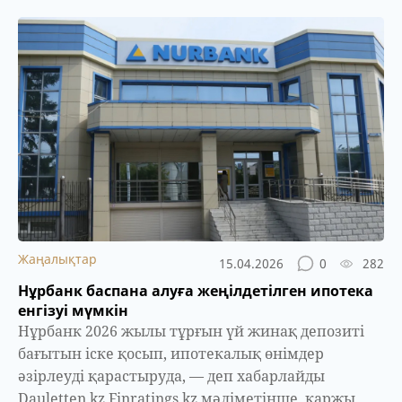
Жаңалықтар
15.04.2026
0
282
Нұрбанк баспана алуға жеңілдетілген ипотека
енгізуі мүмкін
Нұрбанк 2026 жылы тұрғын үй жинақ депозиті
бағытын іске қосып, ипотекалық өнімдер
әзірлеуді қарастыруда, — деп хабарлайды
Dauletten.kz.Finratings.kz мәліметінше, қаржы