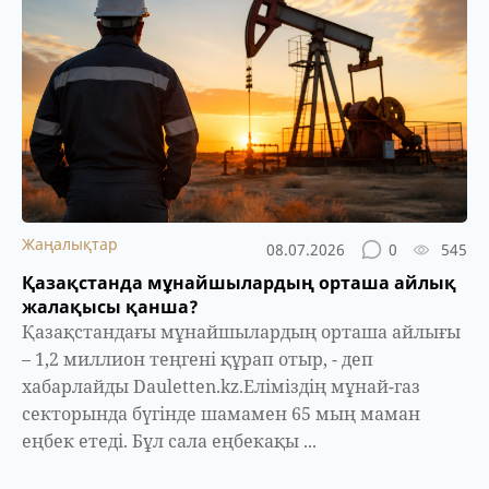
Жаңалықтар
08.07.2026
0
545
Қазақстанда мұнайшылардың орташа айлық
жалақысы қанша?
Қазақстандағы мұнайшылардың орташа айлығы
– 1,2 миллион теңгені құрап отыр, - деп
хабарлайды Dauletten.kz.Еліміздің мұнай-газ
секторында бүгінде шамамен 65 мың маман
еңбек етеді. Бұл сала еңбекақы ...