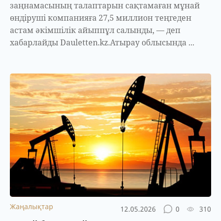
заңнамасының талаптарын сақтамаған мұнай
өндіруші компанияға 27,5 миллион теңгеден
астам әкімшілік айыппұл салынды, — деп
хабарлайды Dauletten.kz.Атырау облысында ...
Жаңалықтар
12.05.2026
0
310