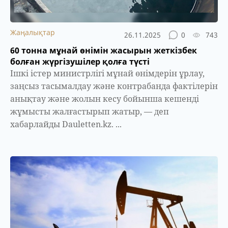
Жаңалықтар
26.11.2025
0
743
60 тонна мұнай өнімін жасырын жеткізбек
болған жүргізушілер қолға түсті
Ішкі істер министрлігі мұнай өнімдерін ұрлау,
заңсыз тасымалдау және контрабанда фактілерін
анықтау және жолын кесу бойынша кешенді
жұмысты жалғастырып жатыр, — деп
хабарлайды Dauletten.kz. ...