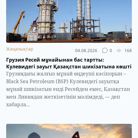
Жаңалықтар
04.08.2026
0
168
Грузия Ресей мұнайынан бас тартты:
Кулевидегі зауыт Қазақстан шикізатына көшті
Грузиядағы жалғыз мұнай өңдеуші кәсіпорын –
Black Sea Petroleum (BSP) Кулевидегі зауытқа
мұнай шикізатын енді Ресейден емес, Қазақстан
мен Ливиядан жеткізетінін мәлімдеді, — деп
хабарла...