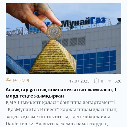
Жаңалықтар
17.07.2025
0
626
Алаяқтар ұлттық компания атын жамылып, 1
млрд теңге жымқырған
ҚМА Шымкент қаласы бойынша департаменті
"ҚазМұнайГаз Инвест" қаржы пирамидасының
заңсыз қызметін тоқтатты, - деп хабарлайды
Dauletten.kz. Алаяқтық схема азаматтардың