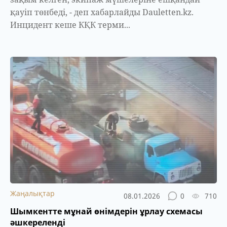
қауіп төнбеді, - деп хабарлайды Dauletten.kz.
Инцидент кеше КҚК терми...
Жаңалықтар
08.01.2026
0
710
Шымкентте мұнай өнімдерін ұрлау схемасы
әшкереленді