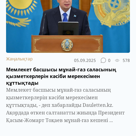
Жаңалықтар
05.09.2025
0
578
Мемлекет басшысы мұнай-газ саласының
қызметкерлерін кәсіби мерекесімен
құттықтады
Мемлекет басшысы мұнай-газ саласының
қызметкерлерін кәсіби мерекесімен
құттықтады, - деп хабарлайды Dauletten.kz.
Ақордада өткен салтанатты жиында Президент
Қасым-Жомарт Тоқаев мұнай-газ кешені ...