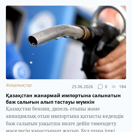
Жаңалықтар
25.06.2026
0
184
Қазақстан жанармай импортына салынатын
баж салығын алып тастауы мүмкін
Қазақстан бензин, дизель отыны және
авиациялық отын импортына қатысты кедендік
баж салығын уақытша нөлге дейін төмендету
мәселесін қарастырып жатыр. Бұл шара ішкі