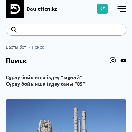
Dauletten.kz
KZ
Сіздің өтінішіңіз сәтті жіберілді, Рақмет!
469.93
541.64
5.71
Brent
Басты бет
Поиск
Поиск
Сұрау бойынша іздеу “мұнай”
Сұрау бойынша іздеу саны “85”