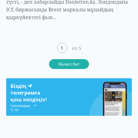
түсті, - деп хабарлайды Dauletten.kz. Лондондағы
ICE биржасында Brent маркалы мұнайдың
қыркүйектегі фью...
из 5
1
Келесі бет
Біздің
телеграмға
қош келдіңіз!
толығырақ
308