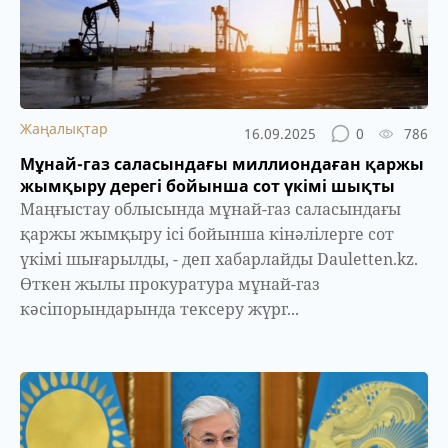
Жаңалықтар
16.09.2025
0
786
Мұнай-газ саласындағы миллиондаған қаржы
жымқыру дерегі бойынша сот үкімі шықты
Маңғыстау облысында мұнай-газ саласындағы
қаржы жымқыру ісі бойынша кінәлілерге сот
үкімі шығарылды, - деп хабарлайды Dauletten.kz.
Өткен жылы прокуратура мұнай-газ
кәсіпорындарында тексеру жүрг...