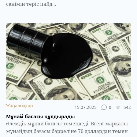
сенімін теріс пайд...
Жаңалықтар
15.07.2025
0
542
Мұнай бағасы құлдырады
Әлемдік мұнай бағасы төмендеді, Brent маркалы
мұнайдың бағасы барреліне 70 доллардан төмен