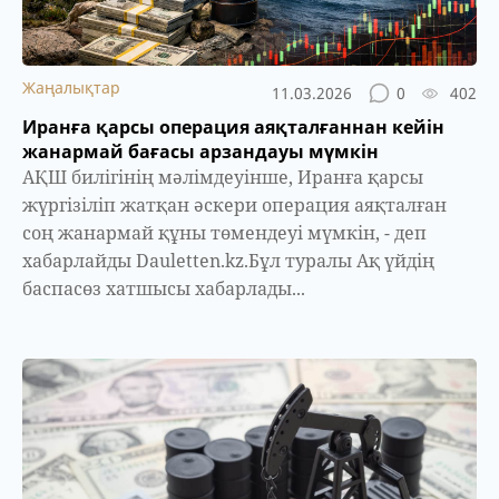
Жаңалықтар
11.03.2026
0
402
Иранға қарсы операция аяқталғаннан кейін
жанармай бағасы арзандауы мүмкін
АҚШ билігінің мәлімдеуінше, Иранға қарсы
жүргізіліп жатқан әскери операция аяқталған
соң жанармай құны төмендеуі мүмкін, - деп
хабарлайды Dauletten.kz.Бұл туралы Ақ үйдің
баспасөз хатшысы хабарлады...