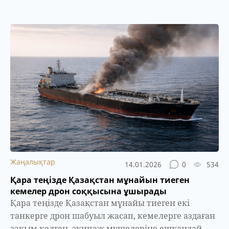
Жаңалықтар
14.01.2026
0
534
Қара теңізде Қазақстан мұнайын тиеген
кемелер дрон соққысына ұшырады
Қара теңізде Қазақстан мұнайы тиеген екі
танкерге дрон шабуыл жасап, кемелерге аздаған
зақым келген, экипаж мүшелеріне ешқандай