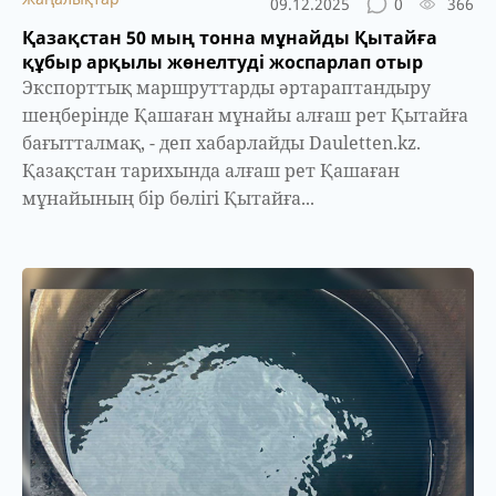
09.12.2025
0
366
Қазақстан 50 мың тонна мұнайды Қытайға
құбыр арқылы жөнелтуді жоспарлап отыр
Экспорттық маршруттарды әртараптандыру
шеңберінде Қашаған мұнайы алғаш рет Қытайға
бағытталмақ, - деп хабарлайды Dauletten.kz.
Қазақстан тарихында алғаш рет Қашаған
мұнайының бір бөлігі Қытайға...