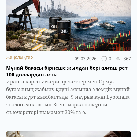
Жаңалықтар
09.03.2026
0
367
Мұнай бағасы бірнеше жылдан бері алғаш рет
100 доллардан асты
Иранға қарсы әскери әрекеттер мен Ормуз
бұғазының жабылу қаупі аясында әлемдік мұнай
бағасы күрт қымбаттады. 9 наурыз күні Еуропада
эталон саналатын Brent маркалы мұнай
фьючерстері шамамен 20%-ға ө...