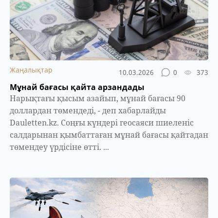
Жаңалықтар
10.03.2026
0
373
Мұнай бағасы қайта арзандады
Нарықтағы қысым азайып, мұнай бағасы 90
доллардан төмендеді, - деп хабарлайды
Dauletten.kz. Соңғы күндері геосаяси шиеленіс
салдарынан қымбаттаған мұнай бағасы қайтадан
төмендеу үрдісіне өтті. ...