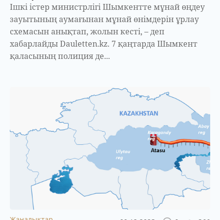
Ішкі істер министрлігі Шымкентте мұнай өңдеу
зауытының аумағынан мұнай өнімдерін ұрлау
схемасын анықтап, жолын кесті, – деп
хабарлайды Dauletten.kz. 7 қаңтарда Шымкент
қаласының полиция де...
Жаңалықтар