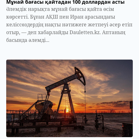
Мұнай бағасы қайтадан 100 доллардан асты
Әлемдік нарықта мұнай бағасы қайта өсім
көрсетті. Бұған АҚШ пен Иран арасындағы
келіссөздердің нақты нәтижеге жетпеуі әсер етіп
отыр, — деп хабарлайды Dauletten.kz. Аптаның
басында әлемді...