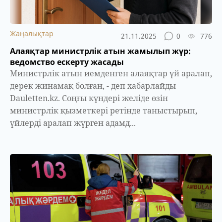
Жаңалықтар
21.11.2025
0
776
Алаяқтар министрлік атын жамылып жүр:
ведомство ескерту жасады
Министрлік атын иемденген алаяқтар үй аралап,
дерек жинамақ болған, - деп хабарлайды
Dauletten.kz. Соңғы күндері желіде өзін
министрлік қызметкері ретінде таныстырып,
үйлерді аралап жүрген адамд...