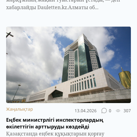
хабарлайды Dauletten.kz.Алматы об...
Жаңалықтар
13.04.2026
0
307
Еңбек министрлігі инспекторлардың
өкілеттігін арттыруды көздейді
Қазақстанда еңбек құқықтарын қорғау