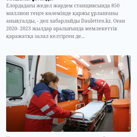
Елордадағы жедел жәрдем станциясында 850
миллион теңге көлемінде қаржы ұрланғаны
анықталды, - деп хабарлайды Dauletten.kz. Оған
2020- 2023 жылдар аралығында мемлекеттік
қаражатқа залал келтірген де...