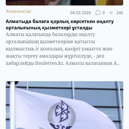
Жаңалықтар
04.03.2026
0
246
Алматыда балаға қорлық көрсеткен оңалту
орталығының қызметкері ұсталды
Алматы қаласында балаларды оңалту
орталығының қызметкеріне қатысты
қылмыстық іс қозғалып, қазіргі уақытта жан-
жақты тергеу амалдары жүргізілуде, - деп
хабарлайды Dauletten.kz. Алматы қаласының А...