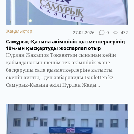
Жаңалықтар
27.02.2026
0
432
Самұрық-Қазына әкімшілік қызметкерлерінің
10%-ын қысқартуды жоспарлап отыр
Нұрлан Жақыпов Тоқаевтың сынынан кейін
қабылданатын шешім тек әкімшілік және
басқарушы сала қызметкерлеріне қатысты
екенін айтты, - деп хабарлайды Dauletten.kz.
Самұрық-Қазына өкілі Нұрлан Жақы...