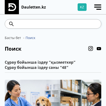
Dauletten.kz
KZ
Сіздің өтінішіңіз сәтті жіберілді, Рақмет!
466.08
538.56
5.65
Brent
Басты бет
Поиск
Поиск
Сұрау бойынша іздеу “қызметкер”
Сұрау бойынша іздеу саны “48”