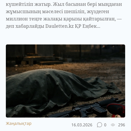
күшейтіліп жатыр. Жыл басынан бері мыңдаған
жұмысшының мәселесі шешіліп, жүздеген
миллион теңге жалақы қарызы қайтарылған, —
деп хабарлайды Dauletten.kz ҚР Еңбек...
Жаңалықтар
16.03.2026
0
296