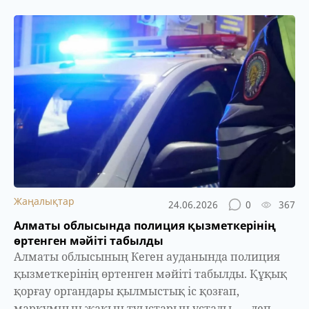
Жаңалықтар
24.06.2026
0
367
Алматы облысында полиция қызметкерінің
өртенген мәйіті табылды
Алматы облысының Кеген ауданында полиция
қызметкерінің өртенген мәйіті табылды. Құқық
қорғау органдары қылмыстық іс қозғап,
марқұмның жақын туыстарын ұстады, — деп