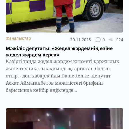
Жаңалықтар
20.11.2025
0
924
Мәжіліс депутаты: «Жедел жәрдемнің өзіне
жедел жәрдем керек»
Қазіргі таңда жедел жәрдем қызметі қаржылық
және техникалық қиындықтарға тап болып
отыр, - деп хабарлайды Dauletten.kz. Депутат
Асхат Аймағанбетов мәжілістегі брифинг
барысында кейбір өңірлерде...