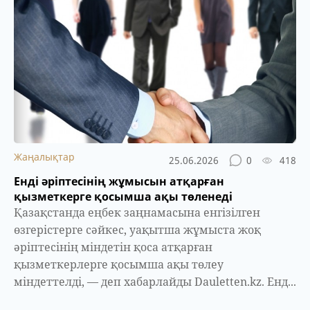
Жаңалықтар
25.06.2026
0
418
Енді әріптесінің жұмысын атқарған
қызметкерге қосымша ақы төленеді
Қазақстанда еңбек заңнамасына енгізілген
өзгерістерге сәйкес, уақытша жұмыста жоқ
әріптесінің міндетін қоса атқарған
қызметкерлерге қосымша ақы төлеу
міндеттелді, — деп хабарлайды Dauletten.kz. Енд...