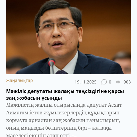
Жаңалықтар
19.11.2025
0
908
Мәжіліс депутаты жалақы теңсіздігіне қарсы
заң жобасын ұсынды
Мәжілістің жалпы отырысында депутат Асхат
Аймағамбетов жұмыскерлердің құқықтарын
қорғауға арналған заң жобасын таныстырып,
оның маңызды бөліктерінің бірі – жалақы
мәселесі екенін атап өтті, -...