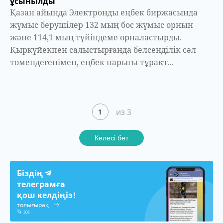
ұсынылды
Қазан айында Электронды еңбек биржасында
жұмыс берушілер 132 мың бос жұмыс орнын
және 114,1 мың түйіндеме орналастырды.
Қыркүйекпен салыстырғанда белсенділік сәл
төмендегенімен, еңбек нарығы тұрақт...
из 3
1
Келесі бет
Біздің
телеграмға
қош келдіңіз!
толығырақ
308