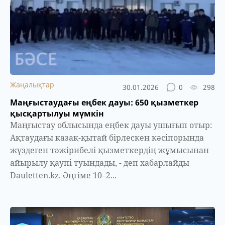
Жаңалықтар
30.01.2026
0
298
Маңғыстаудағы еңбек дауы: 650 қызметкер
қысқартылуы мүмкін
Маңғыстау облысында еңбек дауы ушығып отыр:
Ақтаудағы қазақ-қытай бірлескен кәсіпорында
жүздеген тәжірибелі қызметкердің жұмысынан
айырылу қаупі туындады, - деп хабарлайды
Dauletten.kz. Әңгіме 10–2...