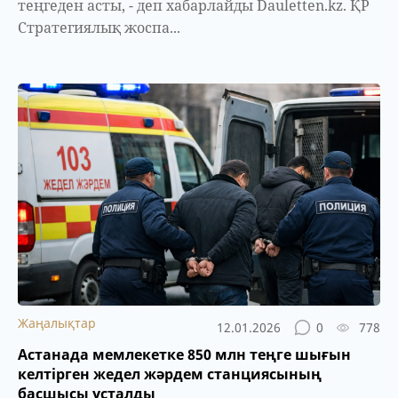
теңгеден асты, - деп хабарлайды Dauletten.kz. ҚР
Стратегиялық жоспа...
Жаңалықтар
12.01.2026
0
778
Астанада мемлекетке 850 млн теңге шығын
келтірген жедел жәрдем станциясының
басшысы ұсталды