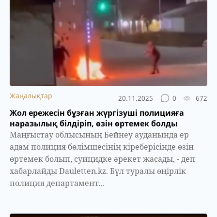
Жаңалықтар
20.11.2025
0
672
Жол ережесін бұзған жүргізуші полицияға
наразылық білдіріп, өзін өртемек болды
Маңғыстау облысының Бейнеу ауданында ер
адам полиция бөлімшесінің кіреберісінде өзін
өртемек болып, суицидке әрекет жасады, - деп
хабарлайды Dauletten.kz. Бұл туралы өңірлік
полиция департамент...