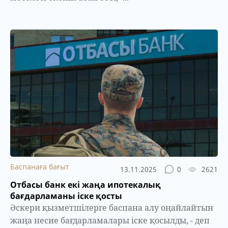
Баспанаға бағыт
13.11.2025
0
2621
Отбасы банк екі жаңа ипотекалық
бағдарламаны іске қосты
Әскери қызметшілерге баспана алу оңайлайтын
жаңа несие бағдарламалары іске қосылды, - деп