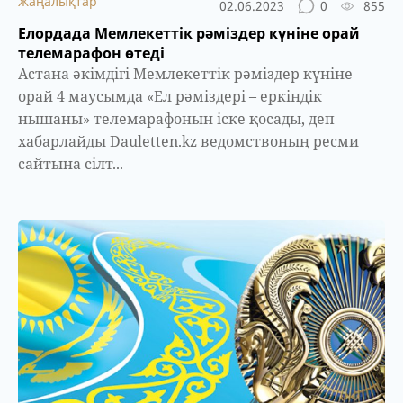
Жаңалықтар
02.06.2023
0
855
​Елордада Мемлекеттік рәміздер күніне орай
телемарафон өтеді
Астана әкімдігі Мемлекеттік рәміздер күніне
орай 4 маусымда «Ел рәміздері – еркіндік
нышаны» телемарафонын іске қосады, деп
хабарлайды Dauletten.kz ведомствоның ресми
сайтына сілт...