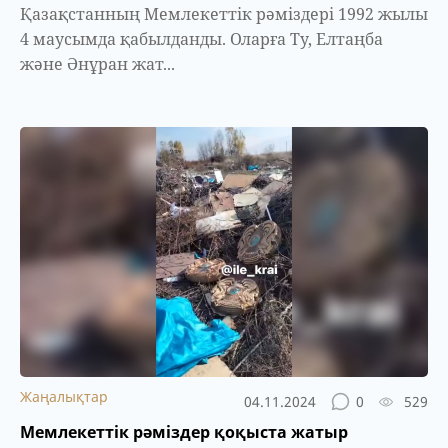
Қазақстанның Мемлекеттік рәміздері 1992 жылы
4 маусымда қабылданды. Оларға Ту, Елтаңба
және Әнұран жат...
Жаңалықтар
04.11.2024
0
529
Мемлекеттік рәміздер қоқыста жатыр