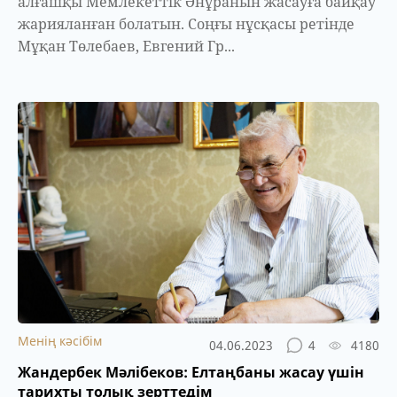
алғашқы Мемлекеттік Әнұранын жасауға байқау
жарияланған болатын. Соңғы нұсқасы ретінде
Мұқан Төлебаев, Евгений Гр...
Менің кәсібім
04.06.2023
4
4180
Жандербек Мәлібеков: Елтаңбаны жасау үшін
тарихты толық зерттедім