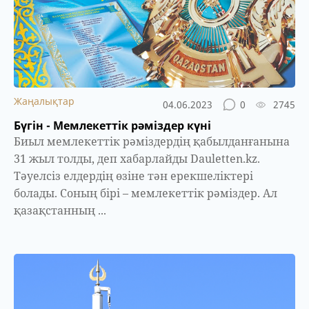
Жаңалықтар
04.06.2023
0
2745
Бүгін - Мемлекеттік рәміздер күні
Биыл мемлекеттік рәміздердің қабылданғанына
31 жыл толды, деп хабарлайды Dauletten.kz.
Тәуелсіз елдердің өзіне тән ерекшеліктері
болады. Соның бірі – мемлекеттік рәміздер. Ал
қазақстанның ...