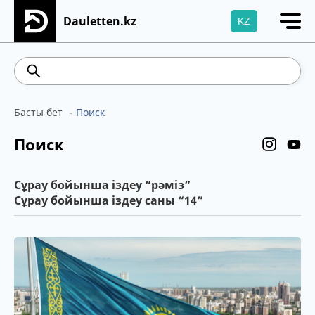
Dauletten.kz
KZ
Сіздің өтінішіңіз сәтті жіберілді, Рақмет!
467.48
539.52
5.73
Brent
Басты бет
Поиск
Поиск
Сұрау бойынша іздеу “рәміз”
Сұрау бойынша іздеу саны “14”