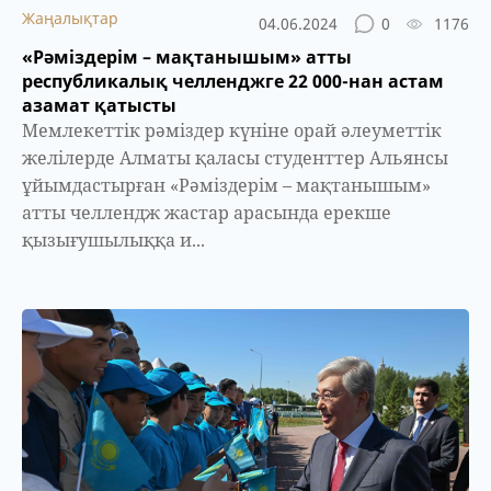
Жаңалықтар
04.06.2024
0
1176
«Рәміздерім – мақтанышым» атты
республикалық челленджге 22 000-нан астам
азамат қатысты
Мемлекеттік рәміздер күніне орай әлеуметтік
желілерде Алматы қаласы студенттер Альянсы
ұйымдастырған «Рәміздерім – мақтанышым»
атты челлендж жастар арасында ерекше
қызығушылыққа и...