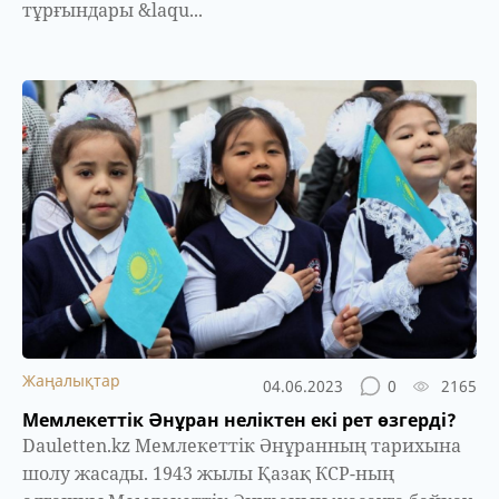
тұрғындары &laqu...
Жаңалықтар
04.06.2023
0
2165
Мемлекеттік Әнұран неліктен екі рет өзгерді?
Dauletten.kz Мемлекеттік Әнұранның тарихына
шолу жасады. 1943 жылы Қазақ КСР-ның