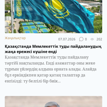
Жаңалықтар
07.07.2026
0
202
Қазақстанда Мемлекеттік туды пайдаланудың
жаңа ережесі күшіне енді
Қазақстанда Мемлекеттік туды пайдалану
тәртібі нақтыланды. Енді азаматтар оны жеке
тұрғын үйлердің алдына орната алады. Алайда
бұл еркіндікпен қатар қатаң талаптар да
енгізілді: ту белгілі бір биік...