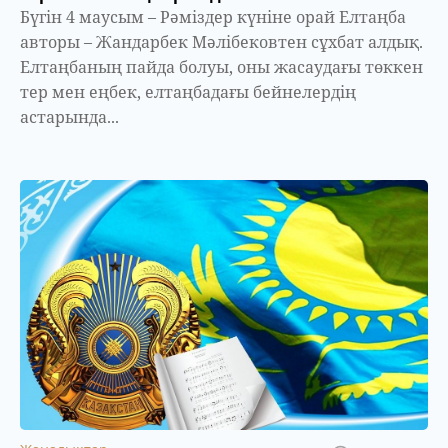
Бүгін 4 маусым – Рәміздер күніне орай Елтаңба
авторы – Жандарбек Мәлібековтен сұхбат алдық.
Елтаңбаның пайда болуы, оны жасаудағы төккен
тер мен еңбек, елтаңбадағы бейнелердің
астарында...