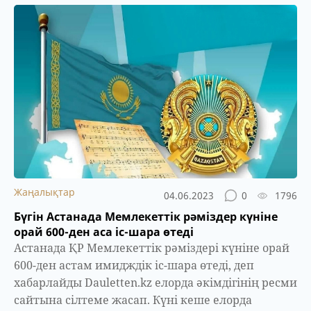
Жаңалықтар
04.06.2023
0
1796
Бүгін Астанада Мемлекеттік рәміздер күніне
орай 600-ден аса іс-шара өтеді
Астанада ҚР Мемлекеттік рәміздері күніне орай
600-ден астам имидждік іс-шара өтеді, деп
хабарлайды Dauletten.kz елорда әкімдігінің ресми
сайтына сілтеме жасап. Күні кеше елорда