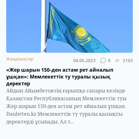
Жаңалықтар
04.06.2023
0
2103
«Жер шарын 150-ден астам рет айналып
ұшқан»: Мемлекеттік ту туралы қызық
деректер
Айдын Айымбетовтің ғарышқа сапары кезінде
Қазақстан Республикасының Мемлекеттік туы
Жер шарын 150-ден астам рет айналып ұшқан.
Dauletten.kz Мемлекеттік ту туралы қызықты
деректерді ұсынады. Ал т...