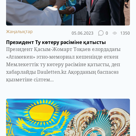
Жаңалықтар
05.06.2023
0
1350
Президент Ту көтеру рәсіміне қатысты
Президент Қасым-Жомарт Тоқаев елордадағы
«Атамекен» этно-мемориал кешенінде өткен
Мемлекеттік ту көтеру рәсіміне қатысты, деп
хабарлайды Dauletten.kz Ақорданың баспасөз
қызметіне сілтем...