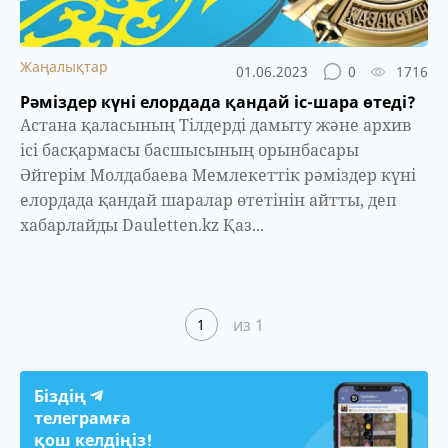
Жаңалықтар
01.06.2023
0
1716
Рәміздер күні елордада қандай іс-шара өтеді?
Астана қаласының Тілдерді дамыту және архив
ісі басқармасы басшысының орынбасары
Әйгерім Молдабаева Мемлекеттік рәміздер күні
елордада қандай шаралар өтетінін айтты, деп
хабарлайды Dauletten.kz Қаз...
из 1
1
Біздің
телеграмға
қош келдіңіз!