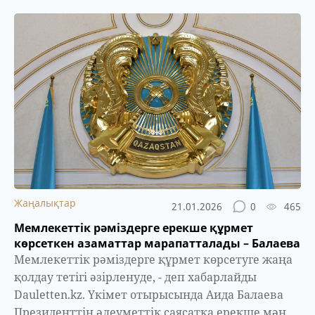
Жаңалықтар
21.01.2026
0
465
Мемлекеттік рәміздерге ерекше құрмет
көрсеткен азаматтар марапатталады – Балаева
Мемлекеттік рәміздерге құрмет көрсетуге жаңа
қолдау тетігі әзірленуде, - деп хабарлайды
Dauletten.kz. Үкімет отырысында Аида Балаева
Президенттің әлеуметтік саясатқа ерекше мән