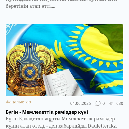
беретінін атап өтті....
Жаңалықтар
04.06.2025
0
630
Бүгін - Мемлекеттік рәміздер күні
Бүгін Қазақстан жұрты Мемлекеттік рәміздер
күнін атап өтеді, - деп хабарлайды Dauletten.kz.