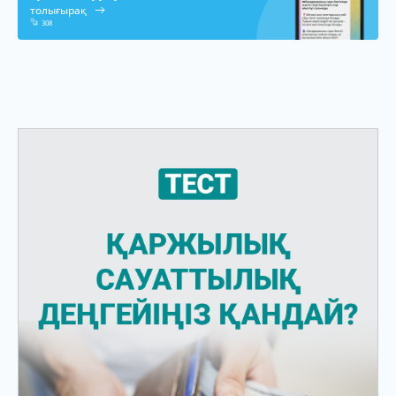
толығырақ
308