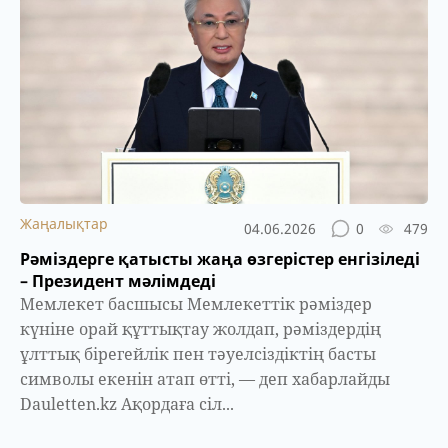
Жаңалықтар
04.06.2026
0
479
Рәміздерге қатысты жаңа өзгерістер енгізіледі
– Президент мәлімдеді
Мемлекет басшысы Мемлекеттік рәміздер
күніне орай құттықтау жолдап, рәміздердің
ұлттық бірегейлік пен тәуелсіздіктің басты
символы екенін атап өтті, — деп хабарлайды
Dauletten.kz Ақордаға сіл...